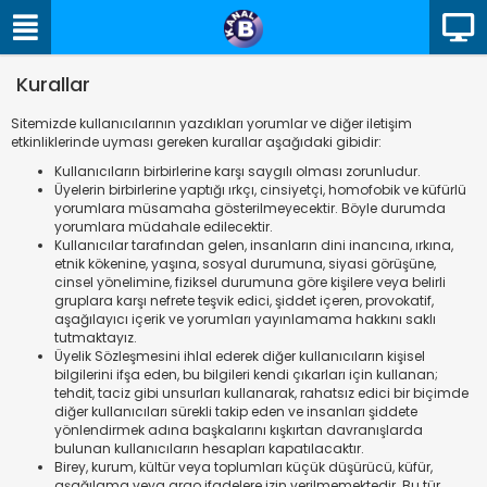
Kurallar
Sitemizde kullanıcılarının yazdıkları yorumlar ve diğer iletişim
etkinliklerinde uyması gereken kurallar aşağıdaki gibidir:
Kullanıcıların birbirlerine karşı saygılı olması zorunludur.
Üyelerin birbirlerine yaptığı ırkçı, cinsiyetçi, homofobik ve küfürlü
yorumlara müsamaha gösterilmeyecektir. Böyle durumda
yorumlara müdahale edilecektir.
Kullanıcılar tarafından gelen, insanların dini inancına, ırkına,
etnik kökenine, yaşına, sosyal durumuna, siyasi görüşüne,
cinsel yönelimine, fiziksel durumuna göre kişilere veya belirli
gruplara karşı nefrete teşvik edici, şiddet içeren, provokatif,
aşağılayıcı içerik ve yorumları yayınlamama hakkını saklı
tutmaktayız.
Üyelik Sözleşmesini ihlal ederek diğer kullanıcıların kişisel
bilgilerini ifşa eden, bu bilgileri kendi çıkarları için kullanan;
tehdit, taciz gibi unsurları kullanarak, rahatsız edici bir biçimde
diğer kullanıcıları sürekli takip eden ve insanları şiddete
yönlendirmek adına başkalarını kışkırtan davranışlarda
bulunan kullanıcıların hesapları kapatılacaktır.
Birey, kurum, kültür veya toplumları küçük düşürücü, küfür,
aşağılama veya argo ifadelere izin verilmemektedir. Bu tür