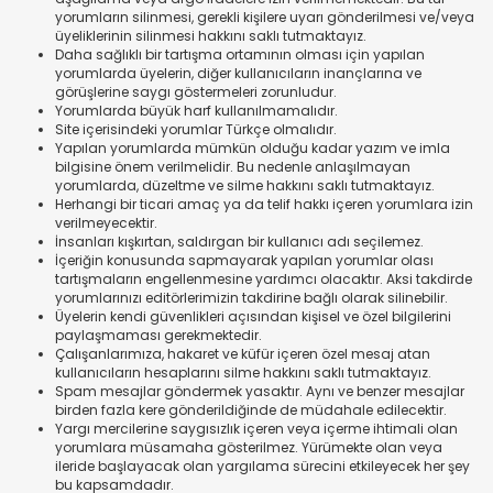
yorumların silinmesi, gerekli kişilere uyarı gönderilmesi ve/veya
üyeliklerinin silinmesi hakkını saklı tutmaktayız.
Daha sağlıklı bir tartışma ortamının olması için yapılan
yorumlarda üyelerin, diğer kullanıcıların inançlarına ve
görüşlerine saygı göstermeleri zorunludur.
Yorumlarda büyük harf kullanılmamalıdır.
Site içerisindeki yorumlar Türkçe olmalıdır.
Yapılan yorumlarda mümkün olduğu kadar yazım ve imla
bilgisine önem verilmelidir. Bu nedenle anlaşılmayan
yorumlarda, düzeltme ve silme hakkını saklı tutmaktayız.
Herhangi bir ticari amaç ya da telif hakkı içeren yorumlara izin
verilmeyecektir.
İnsanları kışkırtan, saldırgan bir kullanıcı adı seçilemez.
İçeriğin konusunda sapmayarak yapılan yorumlar olası
tartışmaların engellenmesine yardımcı olacaktır. Aksi takdirde
yorumlarınızı editörlerimizin takdirine bağlı olarak silinebilir.
Üyelerin kendi güvenlikleri açısından kişisel ve özel bilgilerini
paylaşmaması gerekmektedir.
Çalışanlarımıza, hakaret ve küfür içeren özel mesaj atan
kullanıcıların hesaplarını silme hakkını saklı tutmaktayız.
Spam mesajlar göndermek yasaktır. Aynı ve benzer mesajlar
birden fazla kere gönderildiğinde de müdahale edilecektir.
Yargı mercilerine saygısızlık içeren veya içerme ihtimali olan
yorumlara müsamaha gösterilmez. Yürümekte olan veya
ileride başlayacak olan yargılama sürecini etkileyecek her şey
bu kapsamdadır.