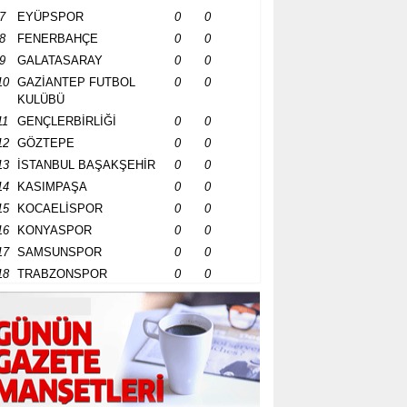
7
EYÜPSPOR
0
0
8
FENERBAHÇE
0
0
9
GALATASARAY
0
0
10
GAZİANTEP FUTBOL
0
0
KULÜBÜ
11
GENÇLERBİRLİĞİ
0
0
12
GÖZTEPE
0
0
13
İSTANBUL BAŞAKŞEHİR
0
0
14
KASIMPAŞA
0
0
15
KOCAELİSPOR
0
0
16
KONYASPOR
0
0
17
SAMSUNSPOR
0
0
18
TRABZONSPOR
0
0