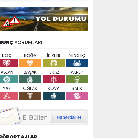
BURÇ
YORUMLARI
KOÇ
BOĞA
İKİZLER
YENGEÇ
ASLAN
BAŞAK
TERAZİ
AKREP
YAY
OĞLAK
KOVA
BALIK
RÖPORTAJLAR