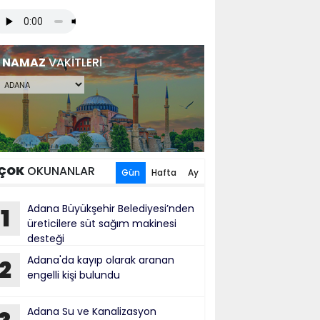
NAMAZ
VAKİTLERİ
ÇOK
OKUNANLAR
Gün
Hafta
Ay
Adana Büyükşehir Belediyesi’nden
1
üreticilere süt sağım makinesi
desteği
Adana'da kayıp olarak aranan
2
engelli kişi bulundu
Adana Su ve Kanalizasyon