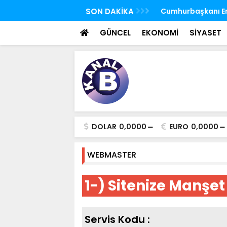
 FETÖ'nün suikast timindeki Burkay
SON DAKİKA
TBMM Genel Kurulu
oldu
seçim yapıldı
GÜNCEL
EKONOMİ
SİYASET
DOLAR
0,0000
EURO
0,0000
WEBMASTER
1-) Sitenize Manşet
Servis Kodu :