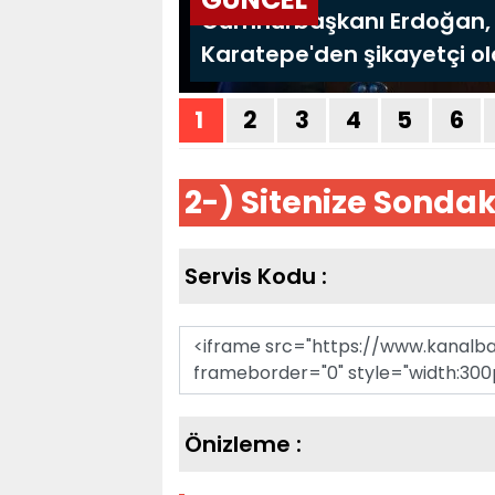
2-) Sitenize Sondak
Servis Kodu :
Message
Önizleme :