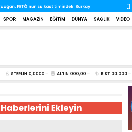
'nda ihtisas komisyonlarındaki boş üyeliklere
MSB: TSK, ka
almaya dev
SPOR
MAGAZİN
EĞİTİM
DÜNYA
SAĞLIK
VİDEO
STERLIN
0,0000
ALTIN
000,00
BİST
00.000
 Haberlerini Ekleyin