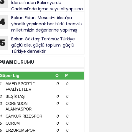
3
İdaresi'nden Bakımyurdu
Caddesi’nde içme suyu altyapısına
tırım
Bakan Fidan: Mescid-i Aksa'ya
4
yönelik yapılacak her türlü tecavüz
milletimizin değerlerine yapılmış
bul ediliyor
Bakan Göktaş: Terörsüz Türkiye
5
güçlü aile, güçlü toplum, güçlü
Türkiye demektir
PUAN
DURUMU
Süper Lig
O
P
1
AMED SPORTİF
0
0
FAALİYETLER
2
BEŞİKTAŞ
0
0
3
CORENDON
0
0
ALANYASPOR
4
ÇAYKUR RİZESPOR
0
0
5
ÇORUM
0
0
6
ERZURUMSPOR
0
0