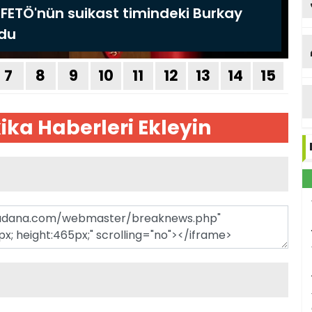
ya
ka
ika Haberleri Ekleyin