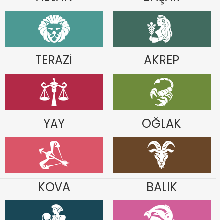
TERAZİ
AKREP
YAY
OĞLAK
KOVA
BALIK