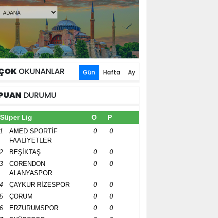
ÇOK
OKUNANLAR
Gün
Hafta
Ay
PUAN
DURUMU
Süper Lig
O
P
1
AMED SPORTİF
0
0
FAALİYETLER
2
BEŞİKTAŞ
0
0
3
CORENDON
0
0
ALANYASPOR
4
ÇAYKUR RİZESPOR
0
0
5
ÇORUM
0
0
6
ERZURUMSPOR
0
0