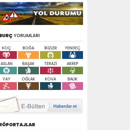
BURÇ
YORUMLARI
KOÇ
BOĞA
İKİZLER
YENGEÇ
ASLAN
BAŞAK
TERAZİ
AKREP
YAY
OĞLAK
KOVA
BALIK
RÖPORTAJLAR