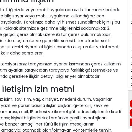
ret ettiğinizde veya mobil uygulamamızı kullanmanız halinde
ve bilgisayar veya mobil uygulama kullandığınız cep
syalarıdır. Tarafınıza daha iyi hizmet sunabilmek için iş bu
ğlı kalarak sitemizde gezinme bilgilerinizi saklamakta; 3.
 ve geçici çerez olmak üzere iki tür çerez bulunmaktadır.
ğinizde oluşturulur ve geçerlilik süresi bitene kadar saklı
t sitemizi ziyaret ettiğiniz esnada oluşturulur ve internet
kalır daha sonra erer.
istemiyorsanız tarayıcınızın ayarlar kısmından çerez kullanım
netim ayarları tarayıcıdan tarayıcıya farklılık göstermekte ve
a çerezlere ilişkin detaylı bilgiler yer almaktadır.
n iletişim izin metni
uz isim, soy isim, yaş, cinsiyet, medeni durum, yaşanılan
 yazılı ve görsel basına ilişkin alışkanlığı-tercih, zevk ve
numarası, mail, IP adresi ve ikametgâh adres bilgileri ile kredi
anması; kişisel bilgilerinizin; tarafınıza çeşitli avantajların
ve benzer amaçlı her türlü iletişim mesajlarının
ması amacıyla; otomatik olan/olmayan yöntemlerle temin,