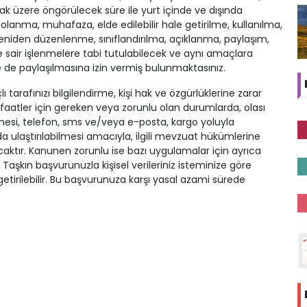
k üzere öngörülecek süre ile yurt içinde ve dışında
olanma, muhafaza, elde edilebilir hale getirilme, kullanılma,
 yeniden düzenlenme, sınıflandırılma, açıklanma, paylaşım,
ve sair işlenmelere tabi tutulabilecek ve aynı amaçlara
e de paylaşılmasına izin vermiş bulunmaktasınız.
ı tarafınızı bilgilendirme, kişi hak ve özgürlüklerine zarar
tler için gereken veya zorunlu olan durumlarda, olası
dilmesi, telefon, sms ve/veya e-posta, kargo yoluyla
da ulaştırılabilmesi amacıyla, ilgili mevzuat hükümlerine
lacaktır. Kanunen zorunlu ise bazı uygulamalar için ayrıca
n Taşkın başvurunuzla kişisel verileriniz isteminize göre
e getirilebilir. Bu başvurunuza karşı yasal azami sürede