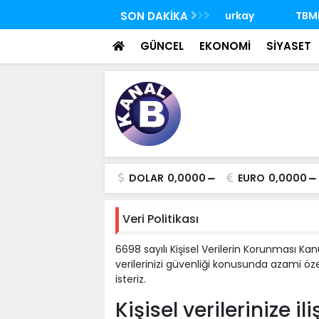
 FETÖ'nün suikast timindeki Burkay
SON DAKİKA
TBMM Genel Kurulu
oldu
seçim yapıldı
GÜNCEL
EKONOMİ
SİYASET
DOLAR
0,0000
EURO
0,0000
Veri Politikası
6698 sayılı Kişisel Verilerin Korunması Ka
verilerinizi güvenliği konusunda azami öz
isteriz.
Kişisel verilerinize ili