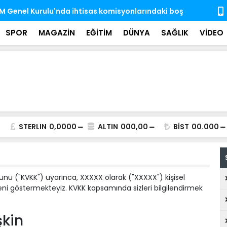
'nda ihtisas komisyonlarındaki boş üyeliklere
MSB: TSK, ka
almaya dev
SPOR
MAGAZİN
EĞİTİM
DÜNYA
SAĞLIK
VİDEO
STERLIN
0,0000
ALTIN
000,00
BİST
00.000
nunu ("KVKK") uyarınca, XXXXX olarak ("XXXXX") kişisel
eni göstermekteyiz. KVKK kapsamında sizleri bilgilendirmek
şkin