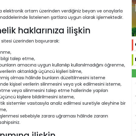
ü veya elektronik ortam üzerinden verdiğiniz beyan ve onaylarla
addelerinde listelenen şartlara uygun olarak işlemektedir.
elik haklarınıza ilişkin
 sitesi üzerinden başvurarak:
renme,
n bilgi talep etme,
e bunların amacına uygun kullanılıp kullanılmadığını öğrenme,
erilerin aktarıldığı üçüncü kişileri bilme,
şlenmiş olması hâlinde bunların düzeltilmesini isteme
nde kişisel verilerin silinmesini veya yok edilmesini isteme,
ep etme veya silinmesini talep etme hallerinde yapılan
ı üçüncü kişilere bildirilmesini isteme,
k sistemler vasıtasıyla analiz edilmesi suretiyle aleyhine bir
tme,
ak işlenmesi sebebiyle zarara uğraması hâlinde zararın
sahipsiniz.
nımına ilişkin