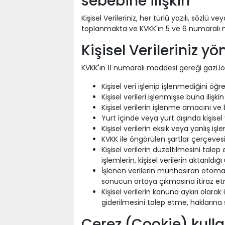
sebebine ilişkin
Kişisel Verileriniz, her türlü yazılı, sözl
toplanmakta ve KVKK'ın 5 ve 6 numaralı m
Kişisel Verileriniz yön
KVKK'ın 11 numaralı maddesi gereği gazi.io
Kişisel veri işlenip işlenmediğini öğ
Kişisel verileri işlenmişse buna ilişki
Kişisel verilerin işlenme amacını v
Yurt içinde veya yurt dışında kişisel v
Kişisel verilerin eksik veya yanlış i
KVKK ile öngörülen şartlar çerçevesi
Kişisel verilerin düzeltilmesini tal
işlemlerin, kişisel verilerin aktarıldığ
İşlenen verilerin münhasıran otomati
sonucun ortaya çıkmasına itiraz e
Kişisel verilerin kanuna aykırı olar
giderilmesini talep etme, haklarına 
Çerez (Cookie) kulla