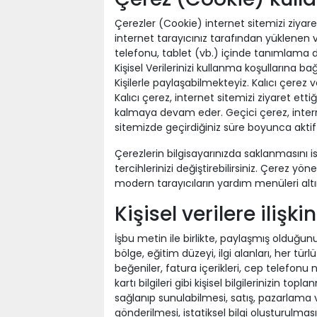
Çerezler (Cookie) internet sitemizi ziya
internet tarayıcınız tarafından yüklenen 
telefonu, tablet (vb.) içinde tanımlama do
Kişisel Verilerinizi kullanma koşullarına ba
Kişilerle paylaşabilmekteyiz. Kalıcı çerez
Kalıcı çerez, internet sitemizi ziyaret etti
kalmaya devam eder. Geçici çerez, interne
sitemizde geçirdiğiniz süre boyunca aktif 
Çerezlerin bilgisayarınızda saklanmasını 
tercihlerinizi değiştirebilirsiniz. Çerez yö
modern tarayıcıların yardım menüleri altınd
Kişisel verilere ilişki
İşbu metin ile birlikte, paylaşmış olduğun
bölge, eğitim düzeyi, ilgi alanları, her türlü
beğeniler, fatura içerikleri, cep telefonu 
kartı bilgileri gibi kişisel bilgilerinizin topl
sağlanıp sunulabilmesi, satış, pazarlama 
gönderilmesi, istatiksel bilgi oluşturul