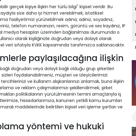
lir gerçek kişiye ilişkin her türlü bilgi" kişisel veridir. Bu
ydıyla size daha iyi hizmet verebilmek, istatiksel
a faaliyetimizi yürütebilmek adına; adınız, soyadınız,
iniz, telefon numaranızın, resim, görüntü ve ses kaydınız, IP
osyal medya hesapları üzerinden bağlanılması durumunda o
llanıcı olarak kişiliğinizle doğrudan veya dolaylı olarak
işisel veri sıfatıyla KVKK kapsamında tarafımızca saklanacaktır.
kimlerle paylaşılacağına ilişkin
 bağlı doğrudan veya dolaylı bağlı olduğu grup şirketleri
zleri faydalanabilmeniz, müşteri ve izleyicilerimizi
ercihlerinizi ve kullanım alışkanlarınızı anlamak, buna ilişkin
rlama ve reklam çalışmalarımızı şekillendirmek, şirket
nakları politikalarının yürütülmesinin temini amaçlarıyla iş
ketlerimize, hissedarlarımıza, kanunen yetkili kamu kurumları
aralı maddelerinde belirtilen kişisel veri işleme şartları ve
 toplama yöntemi ve hukuki