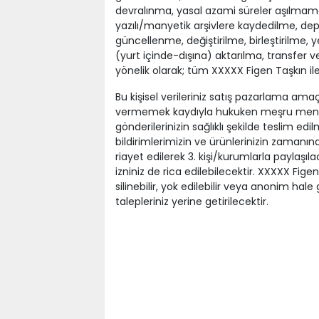
devralınma, yasal azami süreler aşılmama
yazılı/manyetik arşivlere kaydedilme, dep
güncellenme, değiştirilme, birleştirilme,
(yurt içinde-dışına) aktarılma, transfer 
yönelik olarak; tüm XXXXX Figen Taşkın il
Bu kişisel verileriniz satış pazarlama amaçl
vermemek kaydıyla hukuken meşru menfaa
gönderilerinizin sağlıklı şekilde teslim e
bildirimlerimizin ve ürünlerinizin zamanın
riayet edilerek 3. kişi/kurumlarla paylaşı
izniniz de rica edilebilecektir. XXXXX Fige
silinebilir, yok edilebilir veya anonim hal
talepleriniz yerine getirilecektir.