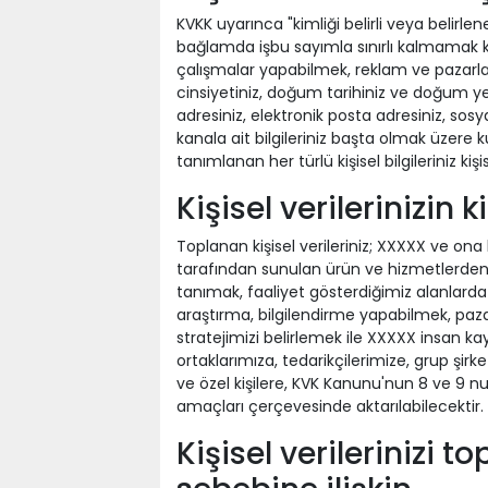
KVKK uyarınca "kimliği belirli veya belirlenebi
bağlamda işbu sayımla sınırlı kalmamak ka
çalışmalar yapabilmek, reklam ve pazarlam
cinsiyetiniz, doğum tarihiniz ve doğum yer
adresiniz, elektronik posta adresiniz, s
kanala ait bilgileriniz başta olmak üzere ku
tanımlanan her türlü kişisel bilgileriniz k
Kişisel verilerinizin 
Toplanan kişisel verileriniz; XXXXX ve ona
tarafından sunulan ürün ve hizmetlerden si
tanımak, faaliyet gösterdiğimiz alanlarda t
araştırma, bilgilendirme yapabilmek, paza
stratejimizi belirlemek ile XXXXX insan kay
ortaklarımıza, tedarikçilerimize, grup şir
ve özel kişilere, KVK Kanunu'nun 8 ve 9 num
amaçları çerçevesinde aktarılabilecektir.
Kişisel verilerinizi