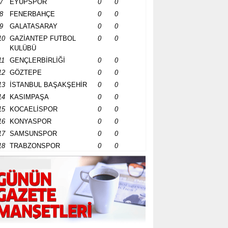
7
EYÜPSPOR
0
0
8
FENERBAHÇE
0
0
9
GALATASARAY
0
0
10
GAZİANTEP FUTBOL
0
0
KULÜBÜ
11
GENÇLERBİRLİĞİ
0
0
12
GÖZTEPE
0
0
13
İSTANBUL BAŞAKŞEHİR
0
0
14
KASIMPAŞA
0
0
15
KOCAELİSPOR
0
0
16
KONYASPOR
0
0
17
SAMSUNSPOR
0
0
18
TRABZONSPOR
0
0