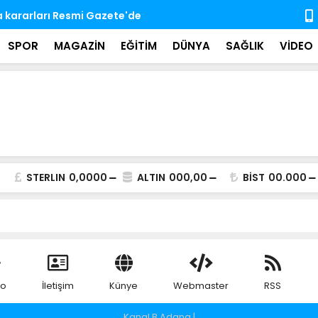
a kararları Resmi Gazete'de
YENİ Parti
lira bağışt
SPOR
MAGAZİN
EĞİTİM
DÜNYA
SAĞLIK
VİDEO
STERLIN
0,0000
ALTIN
000,00
BİST
00.000
eo
İletişim
Künye
Webmaster
RSS
Kanal B Adana |