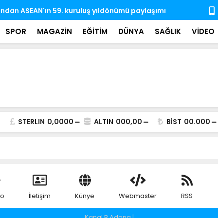
ı'ndan ASEAN'ın 59. kuruluş yıldönümü paylaşımı
Kongo'da E
SPOR
MAGAZİN
EĞİTİM
DÜNYA
SAĞLIK
VİDEO
STERLIN
0,0000
ALTIN
000,00
BİST
00.000
eo
İletişim
Künye
Webmaster
RSS
Kanal B Adana |