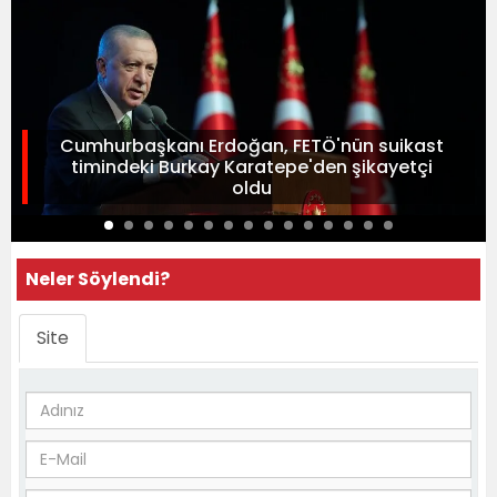
Cumhurbaşkanı Erdoğan, FETÖ'nün suikast
timindeki Burkay Karatepe'den şikayetçi
oldu
Neler Söylendi?
Site