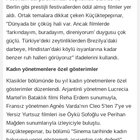
Berlin gibi prestijli festivallerden ödül almış filmler yer
aldı. Ortak temalara dikkat çeken Küçüktepepınar,
"Dünyada bir çöküş hali var. Ancak filmlerde
‘farkındayım, buradayım, direniyorum’ duygusu çok
güçlü. Türkiye’deki zeytinliklerden Brezilya’daki
darbeye, Hindistan’daki köylü isyanlarına kadar
benzer ruh halleri görüyoruz" ifadelerini kullandı.
Kadın yönetmenlere özel gösterimler
Klasikler bölümünde bu yıl kadın yönetmenlere özel
gösterimler düzenlendi. Arjantinli yönetmen Lucrecia
Martel’in Bataklık filmi Reha Erdem sunumuyla,
Fransız yönetmen Agnès Varda’nın Cleo 5’ten 7’ye ve
Yersiz Yurtsuz filmleri ise Öykü Sofoğlu ve Perihan
Mağden sunumlarıyla izleyiciyle buluştu.
Küçüktepepınar, bu bölümü "Sinema tarihinde kadın
bakışının yerini göstermek açısından çok değerli"