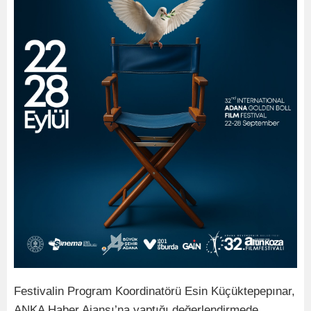
Festivalin Program Koordinatörü Esin Küçüktepepınar,
ANKA Haber Ajansı’na yaptığı değerlendirmede,