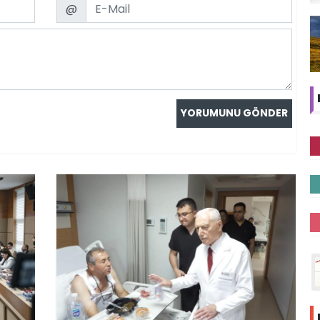
Email
@