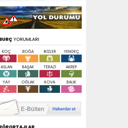
BURÇ
YORUMLARI
KOÇ
BOĞA
İKİZLER
YENGEÇ
ASLAN
BAŞAK
TERAZİ
AKREP
YAY
OĞLAK
KOVA
BALIK
RÖPORTAJLAR