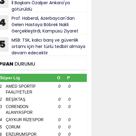
3
İl Başkanı Özalper Ankara'ya
götürüldü
Prof. Haberal, Azerbaycan'dan
4
Gelen Hastaya Böbrek Nakli
Gerçekleştirdi, Kampüsü Ziyaret
ti
MSB: TSK, kalıcı barış ve güvenlik
5
ortamı için her türlü tedbiri almaya
devam edecektir
PUAN
DURUMU
Süper Lig
O
P
1
AMED SPORTİF
0
0
FAALİYETLER
2
BEŞİKTAŞ
0
0
3
CORENDON
0
0
ALANYASPOR
4
ÇAYKUR RİZESPOR
0
0
5
ÇORUM
0
0
6
ERZURUMSPOR
0
0