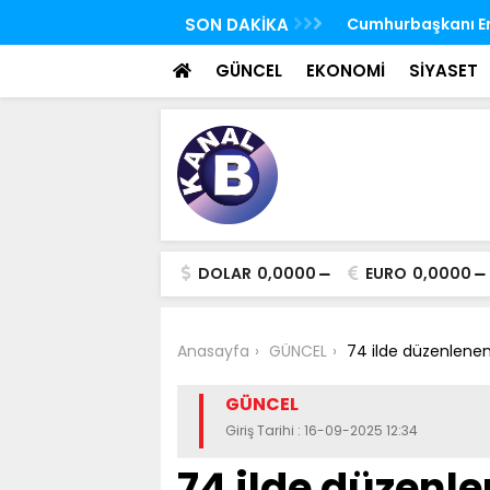
 FETÖ'nün suikast timindeki Burkay
SON DAKİKA
TBMM Genel Kurulu
oldu
seçim yapıldı
GÜNCEL
EKONOMİ
SİYASET
DOLAR
0,0000
EURO
0,0000
Anasayfa
GÜNCEL
74 ilde düzenlenen
GÜNCEL
Giriş Tarihi : 16-09-2025 12:34
74 ilde düzenl