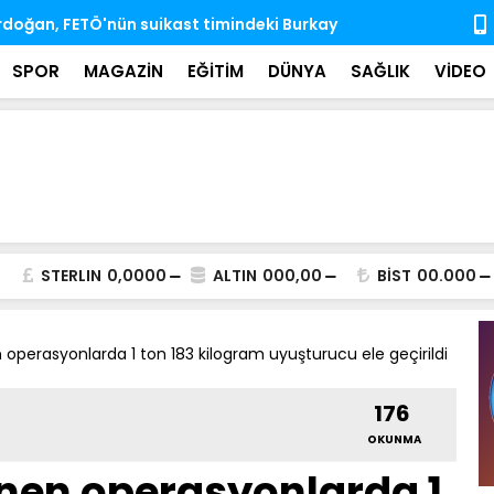
'nda ihtisas komisyonlarındaki boş üyeliklere
MSB: TSK, ka
almaya dev
SPOR
MAGAZİN
EĞİTİM
DÜNYA
SAĞLIK
VİDEO
STERLIN
0,0000
ALTIN
000,00
BİST
00.000
 operasyonlarda 1 ton 183 kilogram uyuşturucu ele geçirildi
176
OKUNMA
enen operasyonlarda 1