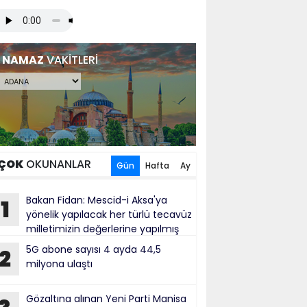
NAMAZ
VAKİTLERİ
ÇOK
OKUNANLAR
Gün
Hafta
Ay
Bakan Fidan: Mescid-i Aksa'ya
1
yönelik yapılacak her türlü tecavüz
milletimizin değerlerine yapılmış
bul ediliyor
5G abone sayısı 4 ayda 44,5
2
milyona ulaştı
Gözaltına alınan Yeni Parti Manisa