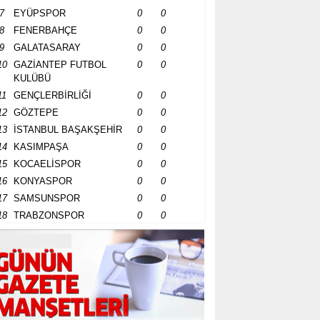
7
EYÜPSPOR
0
0
8
FENERBAHÇE
0
0
9
GALATASARAY
0
0
10
GAZİANTEP FUTBOL
0
0
KULÜBÜ
11
GENÇLERBİRLİĞİ
0
0
12
GÖZTEPE
0
0
13
İSTANBUL BAŞAKŞEHİR
0
0
14
KASIMPAŞA
0
0
15
KOCAELİSPOR
0
0
16
KONYASPOR
0
0
17
SAMSUNSPOR
0
0
18
TRABZONSPOR
0
0