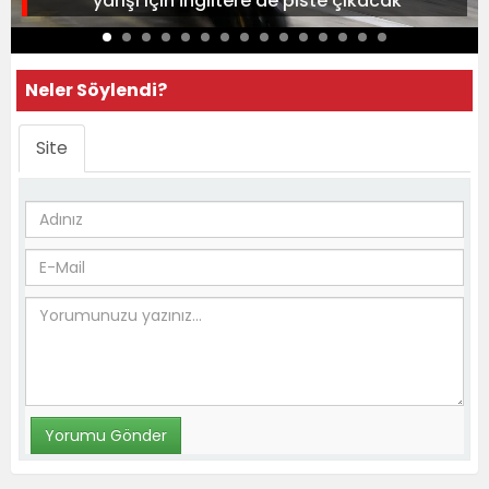
yarışı için İngiltere'de piste çıkacak
Neler Söylendi?
Site