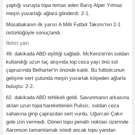
yaptığı vuruşta topa temas eden Barış Alper Yılmaz
meşin yuvarlağı ağlara gönderdi: 2-1.
Müsabakanın ilk yarısı A Milli Futbol Takımı'nın 2-1
üstünlüğüyle sonuçlandı.
İkinci yarı
49. dakikada ABD eşitliği sağladı. McKenzie'nin soldan
kullandığı uzun taç atışında top ceza yayı önü sol
çaprazında Belharter'in önünde kaldı. Bu futbolcunun
gelişine sert şutunda meşin yuvarlak köşeden ağlarla
buluştu: 2-2.
62. dakikada ABD tehlikeli geldi. Savunmanın arkasına
atılan uzun topa hareketlenen Pulisic, soldan ceza
sahasına girip çaprazdan sert vurdu, Uğurcan Çakır
gole izin vermedi. Dönen topu penaltı noktası üzerinde
Aaronson tamamlamak istedi ancak topu yandan