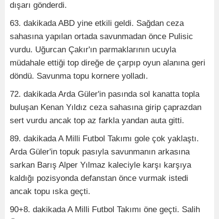
dışarı gönderdi.
63. dakikada ABD yine etkili geldi. Sağdan ceza
sahasına yapılan ortada savunmadan önce Pulisic
vurdu. Uğurcan Çakır'ın parmaklarının ucuyla
müdahale ettiği top direğe de çarpıp oyun alanına geri
döndü. Savunma topu kornere yolladı.
72. dakikada Arda Güler'in pasında sol kanatta topla
buluşan Kenan Yıldız ceza sahasına girip çaprazdan
sert vurdu ancak top az farkla yandan auta gitti.
89. dakikada A Milli Futbol Takımı gole çok yaklaştı.
Arda Güler'in topuk pasıyla savunmanın arkasına
sarkan Barış Alper Yılmaz kaleciyle karşı karşıya
kaldığı pozisyonda defanstan önce vurmak istedi
ancak topu ıska geçti.
90+8. dakikada A Milli Futbol Takımı öne geçti. Salih