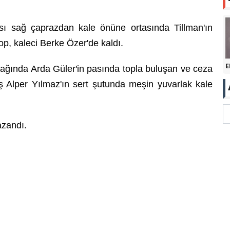
ı sağ çaprazdan kale önüne ortasında Tillman'ın
p, kaleci Berke Özer'de kaldı.
E
atağında Arda Güler'in pasında topla buluşan ve ceza
ş Alper Yılmaz'ın sert şutunda meşin yuvarlak kale
azandı.