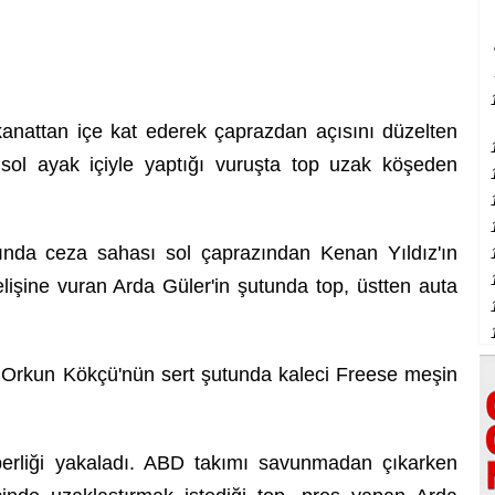
anattan içe kat ederek çaprazdan açısını düzelten
sol ayak içiyle yaptığı vuruşta top uzak köşeden
ğında ceza sahası sol çaprazından Kenan Yıldız'ın
elişine vuran Arda Güler'in şutunda top, üstten auta
 Orkun Kökçü'nün sert şutunda kaleci Freese meşin
aberliği yakaladı. ABD takımı savunmadan çıkarken