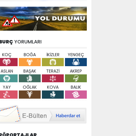
BURÇ
YORUMLARI
KOÇ
BOĞA
İKİZLER
YENGEÇ
ASLAN
BAŞAK
TERAZİ
AKREP
YAY
OĞLAK
KOVA
BALIK
RÖPORTAJLAR