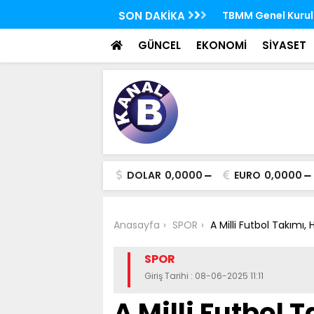
 FETÖ'nün suikast timindeki Burkay
SON DAKİKA
TBMM Genel Kurulu
oldu
seçim yapıldı
GÜNCEL
EKONOMİ
SİYASET
DOLAR
0,0000
EURO
0,0000
Anasayfa
SPOR
A Milli Futbol Takımı,
SPOR
Giriş Tarihi : 08-06-2025 11:11
A Milli Futbol T