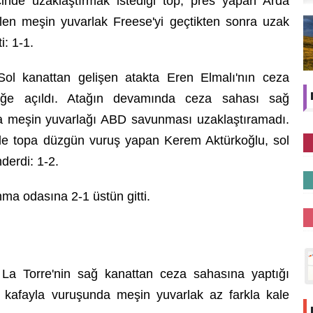
inde uzaklaştırmak istediği top, pres yapan Arda
elen meşin yuvarlak Freese'yi geçtikten sonra uzak
i: 1-1.
Sol kanattan gelişen atakta Eren Elmalı'nın ceza
reğe açıldı. Atağın devamında ceza sahası sağ
a meşin yuvarlağı ABD savunması uzaklaştıramadı.
de topa düzgün vuruş yapan Kerem Aktürkoğlu, sol
derdi: 1-2.
nma odasına 2-1 üstün gitti.
La Torre'nin sağ kanattan ceza sahasına yaptığı
pa kafayla vuruşunda meşin yuvarlak az farkla kale