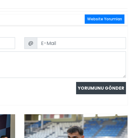
Website Yorumları
Email
@