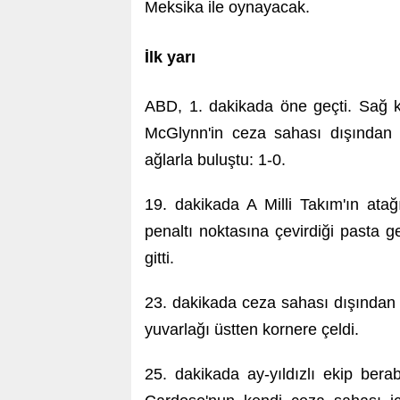
Meksika ile oynayacak.
İlk yarı
ABD, 1. dakikada öne geçti. Sağ k
McGlynn'in ceza sahası dışından 
ağlarla buluştu: 1-0.
19. dakikada A Milli Takım'ın ata
penaltı noktasına çevirdiği pasta g
gitti.
23. dakikada ceza sahası dışından
yuvarlağı üstten kornere çeldi.
25. dakikada ay-yıldızlı ekip ber