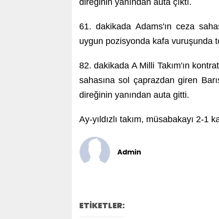
direğinin yanından auta çıktı.
61. dakikada Adams'ın ceza sahas
uygun pozisyonda kafa vuruşunda to
82. dakikada A Milli Takım'ın kontr
sahasına sol çaprazdan giren Barı
direğinin yanından auta gitti.
Ay-yıldızlı takım, müsabakayı 2-1 k
Admin
ETİKETLER: