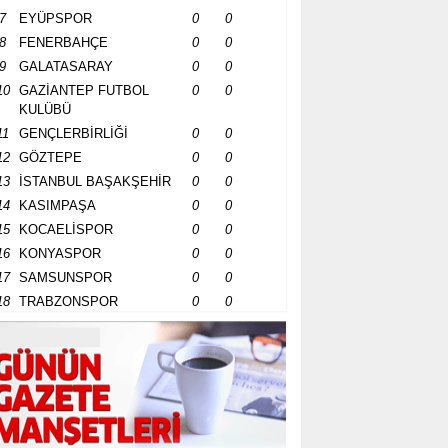
7
EYÜPSPOR
0
0
8
FENERBAHÇE
0
0
9
GALATASARAY
0
0
10
GAZİANTEP FUTBOL
0
0
KULÜBÜ
11
GENÇLERBİRLİĞİ
0
0
12
GÖZTEPE
0
0
13
İSTANBUL BAŞAKŞEHİR
0
0
14
KASIMPAŞA
0
0
15
KOCAELİSPOR
0
0
16
KONYASPOR
0
0
17
SAMSUNSPOR
0
0
18
TRABZONSPOR
0
0