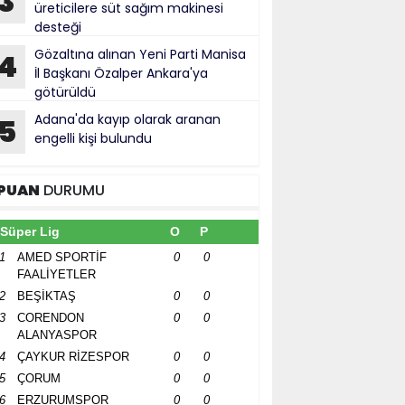
3
üreticilere süt sağım makinesi
desteği
Gözaltına alınan Yeni Parti Manisa
4
İl Başkanı Özalper Ankara'ya
götürüldü
Adana'da kayıp olarak aranan
5
engelli kişi bulundu
PUAN
DURUMU
Süper Lig
O
P
1
AMED SPORTİF
0
0
FAALİYETLER
2
BEŞİKTAŞ
0
0
3
CORENDON
0
0
ALANYASPOR
4
ÇAYKUR RİZESPOR
0
0
5
ÇORUM
0
0
6
ERZURUMSPOR
0
0