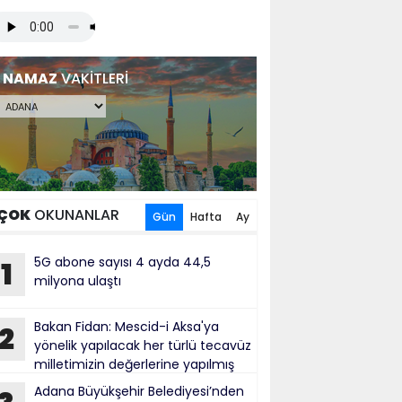
NAMAZ
VAKİTLERİ
ÇOK
OKUNANLAR
Gün
Hafta
Ay
5G abone sayısı 4 ayda 44,5
1
milyona ulaştı
Bakan Fidan: Mescid-i Aksa'ya
2
yönelik yapılacak her türlü tecavüz
milletimizin değerlerine yapılmış
bul ediliyor
Adana Büyükşehir Belediyesi’nden