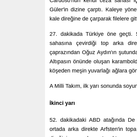
Cardoso'nun kendi ceza sahası iç
Güler'in dizine çarptı. Kaleye yön
kale direğine de çarparak filelere gitt
27. dakikada Türkiye öne geçti. 
sahasına çevirdiği top arka di
çaprazından Oğuz Aydın'ın şutund
Altıpasın önünde oluşan karambol
köşeden meşin yuvarlağı ağlara gön
A Milli Takım, ilk yarı sonunda soyu
İkinci yarı
52. dakikadaki ABD atağında De 
ortada arka direkte Arfsten'in to