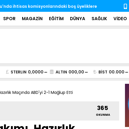
'nda ihtisas komisyonlarındaki boş üyeliklere
MSB: TSK, ka
almaya dev
SPOR
MAGAZİN
EĞİTİM
DÜNYA
SAĞLIK
VİDEO
STERLIN
0,0000
ALTIN
000,00
BİST
00.000
 Hazırlık Maçında ABD'yi 2-1 Mağlup Etti
365
OKUNMA
akımı, Hazırlık