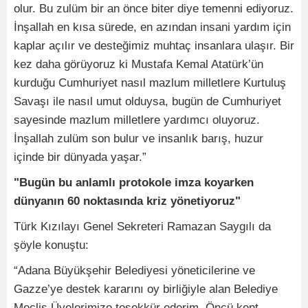
olur. Bu zulüm bir an önce biter diye temenni ediyoruz.
İnşallah en kısa sürede, en azından insani yardım için
kaplar açılır ve desteğimiz muhtaç insanlara ulaşır. Bir
kez daha görüyoruz ki Mustafa Kemal Atatürk’ün
kurduğu Cumhuriyet nasıl mazlum milletlere Kurtuluş
Savaşı ile nasıl umut olduysa, bugün de Cumhuriyet
sayesinde mazlum milletlere yardımcı oluyoruz.
İnşallah zulüm son bulur ve insanlık barış, huzur
içinde bir dünyada yaşar.”
"Bugün bu anlamlı protokole imza koyarken
dünyanın 60 noktasında kriz yönetiyoruz"
Türk Kızılayı Genel Sekreteri Ramazan Saygılı da
şöyle konuştu:
“Adana Büyükşehir Belediyesi yöneticilerine ve
Gazze’ye destek kararını oy birliğiyle alan Belediye
Meclis Üyelerimize teşekkür ederim. Öncü kent