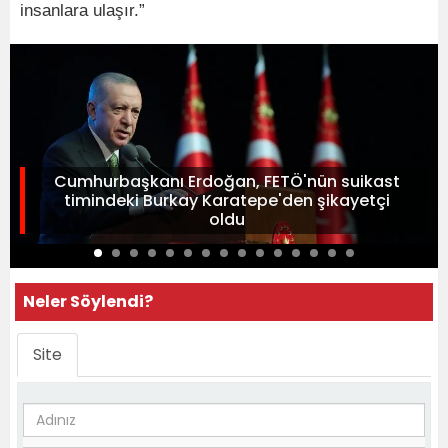
insanlara ulaşır.”
Cumhurbaşkanı Erdoğan, FETÖ'nün suikast
timindeki Burkay Karatepe'den şikayetçi
oldu
Neler Söylendi?
Site