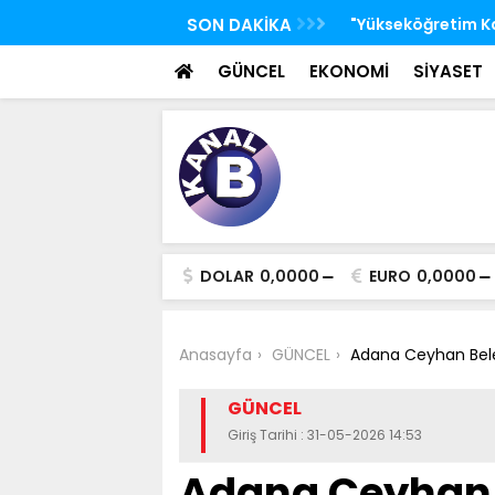
e Bazı Kanunlarda Değişiklik Yapılmasına
SON DAKİKA
Dışişleri Bakanı 
te'de
Ülke Hedefimizde 
GÜNCEL
EKONOMİ
SİYASET
DOLAR
0,0000
EURO
0,0000
Anasayfa
GÜNCEL
Adana Ceyhan Beledi
GÜNCEL
Giriş Tarihi : 31-05-2026 14:53
Adana Ceyhan 