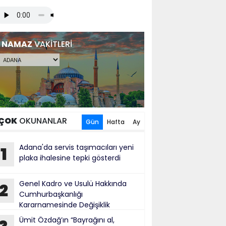
NAMAZ
VAKİTLERİ
ÇOK
OKUNANLAR
Gün
Hafta
Ay
Adana'da servis taşımacıları yeni
1
plaka ihalesine tepki gösterdi
Genel Kadro ve Usulü Hakkında
2
Cumhurbaşkanlığı
Kararnamesinde Değişiklik
Ümit Özdağ’ın “Bayrağını al,