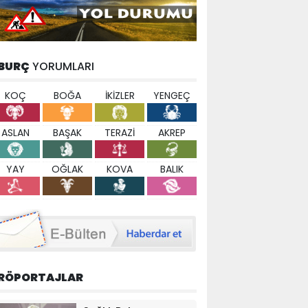
BURÇ
YORUMLARI
KOÇ
BOĞA
İKİZLER
YENGEÇ
ASLAN
BAŞAK
TERAZİ
AKREP
YAY
OĞLAK
KOVA
BALIK
RÖPORTAJLAR