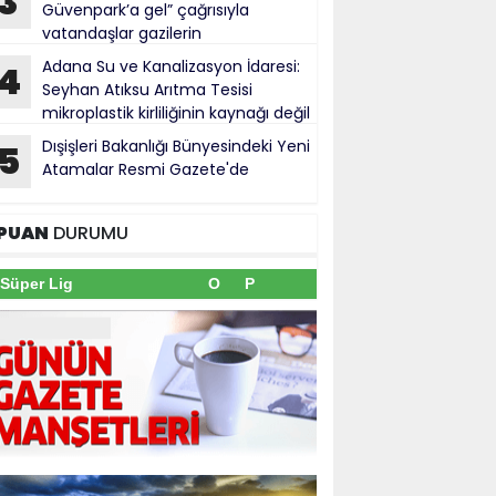
3
Güvenpark’a gel” çağrısıyla
vatandaşlar gazilerin
üvenpark'taki eylemine destek verdi
Adana Su ve Kanalizasyon İdaresi:
4
Seyhan Atıksu Arıtma Tesisi
mikroplastik kirliliğinin kaynağı değil
Dışişleri Bakanlığı Bünyesindeki Yeni
5
Atamalar Resmi Gazete'de
PUAN
DURUMU
Süper Lig
O
P