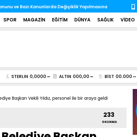
Fidan: (Mekke Anlaşması) Bize Saldırmayan Hiçbir
YKS Tercih 
Değil
SPOR
MAGAZİN
EĞİTİM
DÜNYA
SAĞLIK
VİDEO
STERLIN
0,0000
ALTIN
000,00
BİST
00.000
ye Başkan Vekili Yıldız, personel ile bir araya geldi
233
OKUNMA
Belediye Başkan