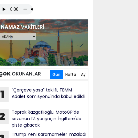
NAMAZ
VAKİTLERİ
ÇOK
OKUNANLAR
Gün
Hafta
Ay
"Çerçeve yasa" teklifi, TBMM
1
Adalet Komisyonu'nda kabul edildi
Toprak Razgatlıoğlu, MotoGP'de
2
sezonun 12. yarışı için İngiltere'de
piste çıkacak
Trump Yeni Kararnameler İmzaladı