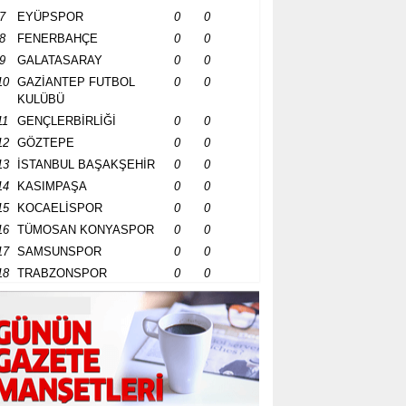
7
EYÜPSPOR
0
0
8
FENERBAHÇE
0
0
9
GALATASARAY
0
0
10
GAZİANTEP FUTBOL
0
0
KULÜBÜ
11
GENÇLERBİRLİĞİ
0
0
12
GÖZTEPE
0
0
13
İSTANBUL BAŞAKŞEHİR
0
0
14
KASIMPAŞA
0
0
15
KOCAELİSPOR
0
0
16
TÜMOSAN KONYASPOR
0
0
17
SAMSUNSPOR
0
0
18
TRABZONSPOR
0
0