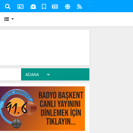
 eden ünlü isimler kültür-sanat dünyasında eserleriyle
Topra
pist