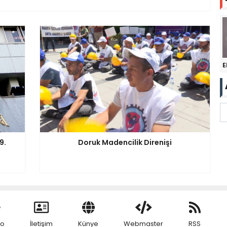
E
9.
Doruk Madencilik Direnişi
eo
İletişim
Künye
Webmaster
RSS