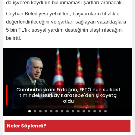
da işveren kaydının bulunmaması şartları aranacak.
Ceyhan Belediyesi yetkilileri, başvuruların titizlikle
değerlendirileceğini ve şartları sağlayan vatandaşlara
5 bin TL’lik sosyal yardım desteğinin ulaştırılacağını
belirtti.
Cumhurbaşkanı Erdoğan, FETÖ'nün suikast
timindeki Burkay Karatepe'den şikayetçi
oldu
Neler Söylendi?