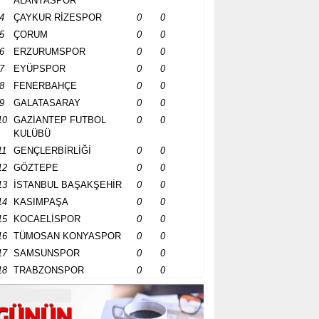
ALANYASPOR
4
ÇAYKUR RİZESPOR
0
0
5
ÇORUM
0
0
6
ERZURUMSPOR
0
0
7
EYÜPSPOR
0
0
8
FENERBAHÇE
0
0
9
GALATASARAY
0
0
10
GAZİANTEP FUTBOL
0
0
KULÜBÜ
11
GENÇLERBİRLİĞİ
0
0
12
GÖZTEPE
0
0
13
İSTANBUL BAŞAKŞEHİR
0
0
14
KASIMPAŞA
0
0
15
KOCAELİSPOR
0
0
16
TÜMOSAN KONYASPOR
0
0
17
SAMSUNSPOR
0
0
18
TRABZONSPOR
0
0