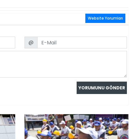
Website Yorumları
Email
@