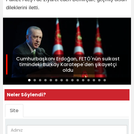
dileklerini iletti.
Cumhurbaşkanı Erdoğan, FETÖ'nün suikast
timindeki Burkay Karatepe'den şikayetçi
oldu
Neler Söylendi?
Site