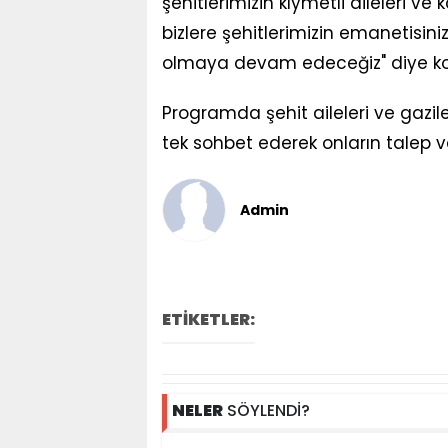
şehitlerimizin kıymetli aileleri ve
bizlere şehitlerimizin emanetisin
olmaya devam edeceğiz" diye k
Programda şehit aileleri ve gazile
tek sohbet ederek onların talep ve 
Admin
ETİKETLER:
NELER
SÖYLENDİ?