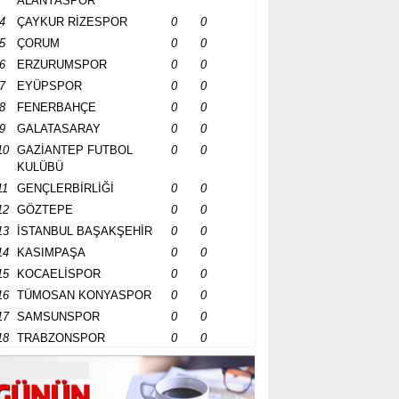
ALANYASPOR
4
ÇAYKUR RİZESPOR
0
0
5
ÇORUM
0
0
6
ERZURUMSPOR
0
0
7
EYÜPSPOR
0
0
8
FENERBAHÇE
0
0
9
GALATASARAY
0
0
10
GAZİANTEP FUTBOL
0
0
KULÜBÜ
11
GENÇLERBİRLİĞİ
0
0
12
GÖZTEPE
0
0
13
İSTANBUL BAŞAKŞEHİR
0
0
14
KASIMPAŞA
0
0
15
KOCAELİSPOR
0
0
16
TÜMOSAN KONYASPOR
0
0
17
SAMSUNSPOR
0
0
18
TRABZONSPOR
0
0