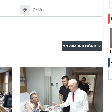
Email
@
E