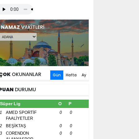
NAMAZ
VAKİTLERİ
ÇOK
OKUNANLAR
Gün
Hafta
Ay
PUAN
DURUMU
Süper Lig
O
P
1
AMED SPORTİF
0
0
FAALİYETLER
2
BEŞİKTAŞ
0
0
3
CORENDON
0
0