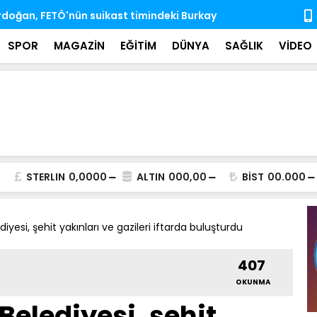
'nda ihtisas komisyonlarındaki boş üyeliklere
MSB: TSK, ka
almaya dev
SPOR
MAGAZİN
EĞİTİM
DÜNYA
SAĞLIK
VİDEO
STERLIN
0,0000
ALTIN
000,00
BİST
00.000
iyesi, şehit yakınları ve gazileri iftarda buluşturdu
407
OKUNMA
Belediyesi, şehit