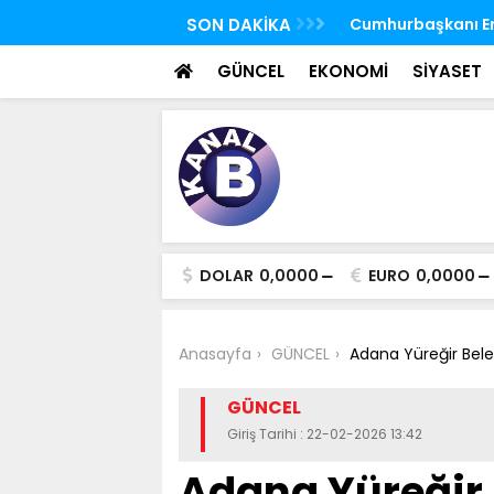
 FETÖ'nün suikast timindeki Burkay
SON DAKİKA
TBMM Genel Kurulu
oldu
seçim yapıldı
GÜNCEL
EKONOMİ
SİYASET
DOLAR
0,0000
EURO
0,0000
Anasayfa
GÜNCEL
Adana Yüreğir Beled
GÜNCEL
Giriş Tarihi : 22-02-2026 13:42
Adana Yüreğir 