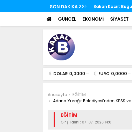
 TBMM Adalet Komisyonu'nda kabul edildi
SON DAKİKA
Bakan Kacır: Bugün
bilim insanları ge
GÜNCEL
EKONOMİ
SİYASET
DOLAR
0,0000
EURO
0,0000
Anasayfa
EĞİTİM
Adana Yüreğir Belediyesi’nden KPSS ve
EĞİTİM
Giriş Tarihi : 07-07-2026 14:01