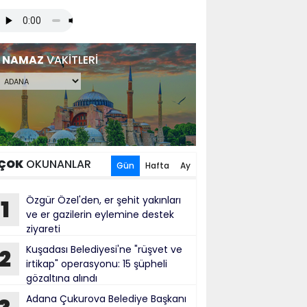
NAMAZ
VAKİTLERİ
ÇOK
OKUNANLAR
Gün
Hafta
Ay
Özgür Özel'den, er şehit yakınları
1
ve er gazilerin eylemine destek
ziyareti
Kuşadası Belediyesi'ne "rüşvet ve
2
irtikap" operasyonu: 15 şüpheli
gözaltına alındı
Adana Çukurova Belediye Başkanı