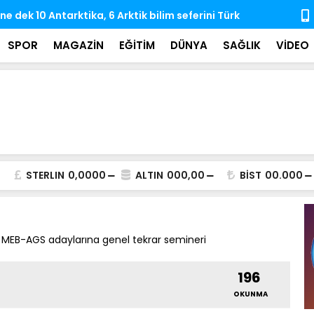
e dek 10 Antarktika, 6 Arktik bilim seferini Türk
Hayata veda
rçekleştirdi
iz bıraktı
SPOR
MAGAZİN
EĞİTİM
DÜNYA
SAĞLIK
VİDEO
STERLIN
0,0000
ALTIN
000,00
BİST
00.000
 MEB-AGS adaylarına genel tekrar semineri
196
OKUNMA