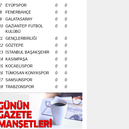
7
EYÜPSPOR
0
0
8
FENERBAHÇE
0
0
9
GALATASARAY
0
0
10
GAZİANTEP FUTBOL
0
0
KULÜBÜ
11
GENÇLERBİRLİĞİ
0
0
12
GÖZTEPE
0
0
13
İSTANBUL BAŞAKŞEHİR
0
0
14
KASIMPAŞA
0
0
15
KOCAELİSPOR
0
0
16
TÜMOSAN KONYASPOR
0
0
17
SAMSUNSPOR
0
0
18
TRABZONSPOR
0
0