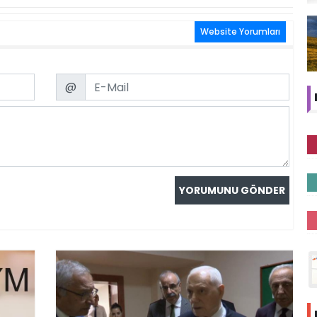
Website Yorumları
Email
@