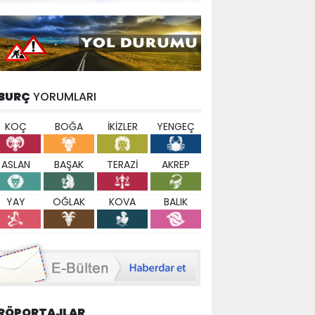
BURÇ
YORUMLARI
KOÇ
BOĞA
İKİZLER
YENGEÇ
ASLAN
BAŞAK
TERAZİ
AKREP
YAY
OĞLAK
KOVA
BALIK
RÖPORTAJLAR