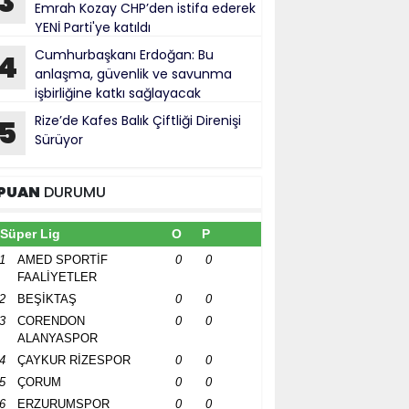
3
Emrah Kozay CHP’den istifa ederek
YENİ Parti'ye katıldı
Cumhurbaşkanı Erdoğan: Bu
4
anlaşma, güvenlik ve savunma
işbirliğine katkı sağlayacak
Rize’de Kafes Balık Çiftliği Direnişi
5
Sürüyor
PUAN
DURUMU
Süper Lig
O
P
1
AMED SPORTİF
0
0
FAALİYETLER
2
BEŞİKTAŞ
0
0
3
CORENDON
0
0
ALANYASPOR
4
ÇAYKUR RİZESPOR
0
0
5
ÇORUM
0
0
6
ERZURUMSPOR
0
0