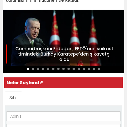
kurumlarının il müdürleri de katıldı.
Cumhurbaşkanı Erdoğan, FETÖ'nün suikast
timindeki Burkay Karatepe'den şikayetçi
oldu
Neler Söylendi?
Site