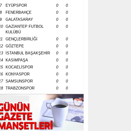
7
EYÜPSPOR
0
0
8
FENERBAHÇE
0
0
9
GALATASARAY
0
0
10
GAZİANTEP FUTBOL
0
0
KULÜBÜ
11
GENÇLERBİRLİĞİ
0
0
12
GÖZTEPE
0
0
13
İSTANBUL BAŞAKŞEHİR
0
0
14
KASIMPAŞA
0
0
15
KOCAELİSPOR
0
0
16
KONYASPOR
0
0
17
SAMSUNSPOR
0
0
18
TRABZONSPOR
0
0