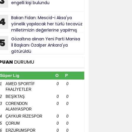
3
engelli kişi bulundu
Bakan Fidan: Mescid-i Aksa'ya
4
yönelik yapılacak her türlü tecavüz
milletimizin değerlerine yapılmış
bul ediliyor
Gözaltına alınan Yeni Parti Manisa
5
İl Başkanı Özalper Ankara'ya
götürüldü
PUAN
DURUMU
Süper Lig
O
P
1
AMED SPORTİF
0
0
FAALİYETLER
2
BEŞİKTAŞ
0
0
3
CORENDON
0
0
ALANYASPOR
4
ÇAYKUR RİZESPOR
0
0
5
ÇORUM
0
0
6
ERZURUMSPOR
0
0