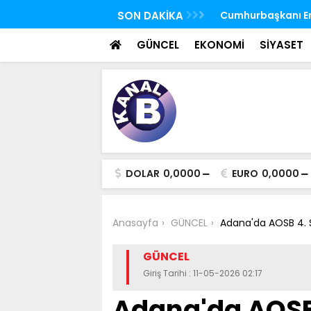
 FETÖ'nün suikast timindeki Burkay
SON DAKİKA
TBMM Genel Kurulu
oldu
seçim yapıldı
GÜNCEL
EKONOMİ
SİYASET
DOLAR
0,0000
EURO
0,0000
Anasayfa
GÜNCEL
Adana'da AOSB 4. S
GÜNCEL
Giriş Tarihi : 11-05-2026 02:17
Adana'da AOSB 