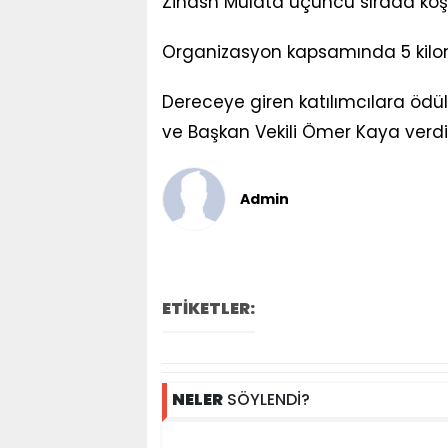
Zinash Mulata üçüncü sırada ko
Organizasyon kapsamında 5 kilome
Dereceye giren katılımcılara ödül
ve Başkan Vekili Ömer Kaya verdi
Admin
ETİKETLER:
NELER
SÖYLENDİ?