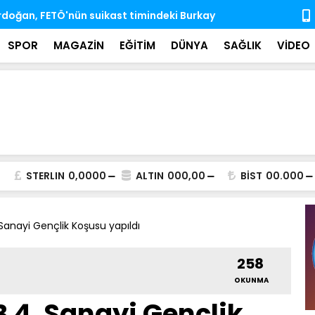
'nda ihtisas komisyonlarındaki boş üyeliklere
MSB: TSK, ka
almaya dev
SPOR
MAGAZİN
EĞİTİM
DÜNYA
SAĞLIK
VİDEO
STERLIN
0,0000
ALTIN
000,00
BİST
00.000
anayi Gençlik Koşusu yapıldı
258
OKUNMA
4. Sanayi Gençlik