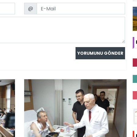
Email
@