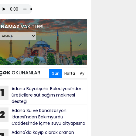
NAMAZ
VAKİTLERİ
ÇOK
OKUNANLAR
Gün
Hafta
Ay
Adana Büyükşehir Belediyesi’nden
1
üreticilere süt sağım makinesi
desteği
Adana Su ve Kanalizasyon
2
İdaresi'nden Bakımyurdu
Caddesi’nde içme suyu altyapısına
tırım
Adana'da kayıp olarak aranan