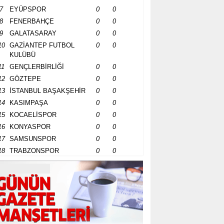
7
EYÜPSPOR
0
0
8
FENERBAHÇE
0
0
9
GALATASARAY
0
0
10
GAZİANTEP FUTBOL
0
0
KULÜBÜ
11
GENÇLERBİRLİĞİ
0
0
12
GÖZTEPE
0
0
13
İSTANBUL BAŞAKŞEHİR
0
0
14
KASIMPAŞA
0
0
15
KOCAELİSPOR
0
0
16
KONYASPOR
0
0
17
SAMSUNSPOR
0
0
18
TRABZONSPOR
0
0