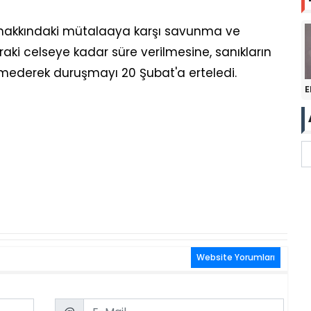
 hakkındaki mütalaaya karşı savunma ve
raki celseye kadar süre verilmesine, sanıkların
ederek duruşmayı 20 Şubat'a erteledi.
E
Website Yorumları
Email