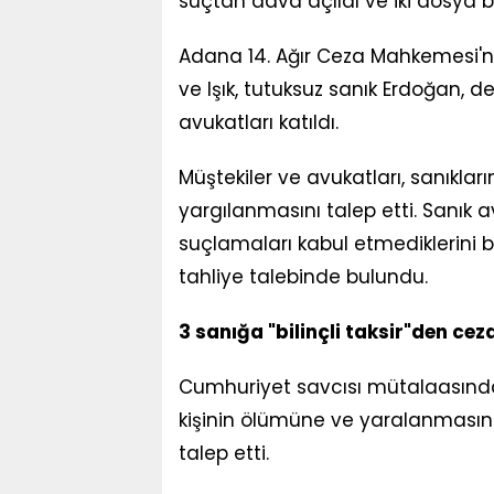
suçtan dava açıldı ve iki dosya birl
Adana 14. Ağır Ceza Mahkemesi'nd
ve Işık, tutuksuz sanık Erdoğan, 
avukatları katıldı.
Müştekiler ve avukatları, sanıkl
yargılanmasını talep etti. Sanık av
suçlamaları kabul etmediklerini b
tahliye talebinde bulundu.
3 sanığa "bilinçli taksir"den cez
Cumhuriyet savcısı mütalaasında, t
kişinin ölümüne ve yaralanmasın
talep etti.