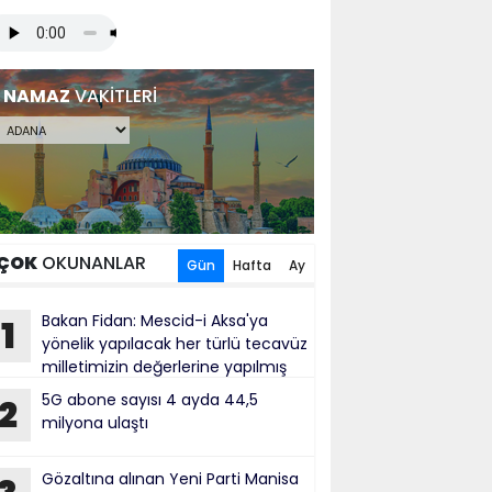
NAMAZ
VAKİTLERİ
ÇOK
OKUNANLAR
Gün
Hafta
Ay
Bakan Fidan: Mescid-i Aksa'ya
1
yönelik yapılacak her türlü tecavüz
milletimizin değerlerine yapılmış
bul ediliyor
5G abone sayısı 4 ayda 44,5
2
milyona ulaştı
Gözaltına alınan Yeni Parti Manisa