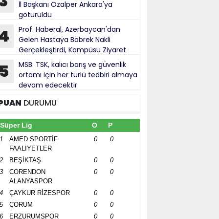
3
İl Başkanı Özalper Ankara'ya
götürüldü
Prof. Haberal, Azerbaycan'dan
4
Gelen Hastaya Böbrek Nakli
Gerçekleştirdi, Kampüsü Ziyaret
ti
MSB: TSK, kalıcı barış ve güvenlik
5
ortamı için her türlü tedbiri almaya
devam edecektir
PUAN
DURUMU
Süper Lig
O
P
1
AMED SPORTİF
0
0
FAALİYETLER
2
BEŞİKTAŞ
0
0
3
CORENDON
0
0
ALANYASPOR
4
ÇAYKUR RİZESPOR
0
0
5
ÇORUM
0
0
6
ERZURUMSPOR
0
0