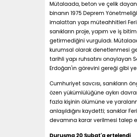
Mütalaada, beton ve çelik dayanı
binanın 1975 Deprem Yönetmeliği'ne
imalattan yapı müteahhitleri Feri
sanıkların proje, yapım ve iş biti
getirmediğini vurguladı. Mütalaad
kurumsal olarak denetlenmesi gere
tarihli yapı ruhsatını onaylayan 
Erdoğan'ın görevini gereği gibi ye
Cumhuriyet savcısı, sanıkların ö
özen yükümlülüğüne aykırı davrandı
fazla kişinin ölümüne ve yaralan
anlaşıldığını kaydetti; sanıklar Feri
devamına karar verilmesi talep ed
Duruşma 20 Şubat'a ertelendi