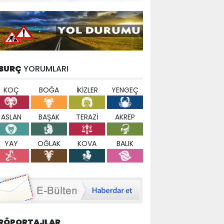
BURÇ
YORUMLARI
KOÇ
BOĞA
İKİZLER
YENGEÇ
ASLAN
BAŞAK
TERAZİ
AKREP
YAY
OĞLAK
KOVA
BALIK
RÖPORTAJLAR