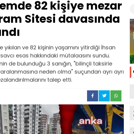
emde 82 kişiye mezar
ram Sitesi davasında
andı
ıkılan ve 82 kişinin yaşamını yitirdiği İhsan
savcı esas hakkındaki mütalaasını sundu.
in de bulunduğu 3 sanığın, "bilinçli taksirle
 yaralanmasına neden olma" suçundan ayrı ayrı
zalandırılmalarını talep etti.
ka