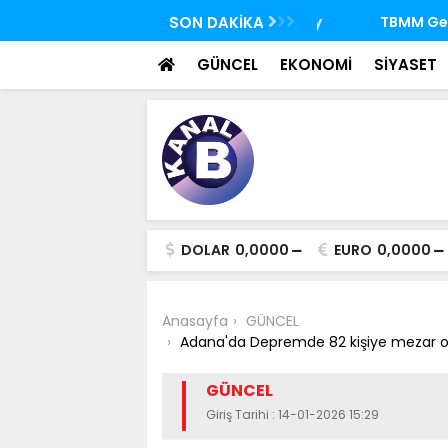
 FETÖ'nün suikast timindeki Burkay
SON DAKİKA
TBMM Genel Kurulu
oldu
seçim yapıldı
GÜNCEL
EKONOMİ
SİYASET
DOLAR
0,0000
EURO
0,0000
Anasayfa
GÜNCEL
Adana'da Depremde 82 kişiye mezar ol
GÜNCEL
Giriş Tarihi : 14-01-2026 15:29