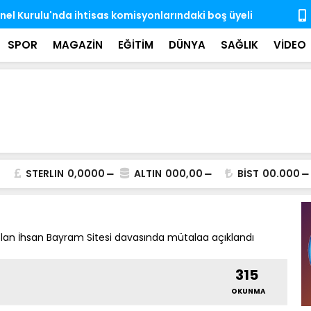
'nda ihtisas komisyonlarındaki boş üyeliklere
MSB: TSK, ka
almaya dev
SPOR
MAGAZİN
EĞİTİM
DÜNYA
SAĞLIK
VİDEO
STERLIN
0,0000
ALTIN
000,00
BİST
00.000
an İhsan Bayram Sitesi davasında mütalaa açıklandı
315
OKUNMA