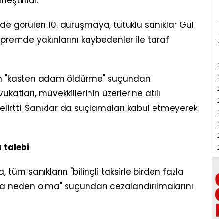
eştirildi.
e görülen 10. duruşmaya, tutuklu sanıklar Gül
depremde yakınlarını kaybedenler ile taraf
arın "kasten adam öldürme" suçundan
ukatları, müvekkillerinin üzerlerine atılı
elirtti. Sanıklar da suçlamaları kabul etmeyerek
a talebi
üm sanıkların "bilinçli taksirle birden fazla
a neden olma" suçundan cezalandırılmalarını