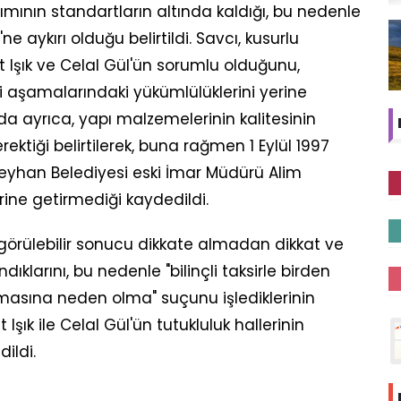
mının standartların altında kaldığı, bu nedenle
 aykırı olduğu belirtildi. Savcı, kusurlu
t Işık ve Celal Gül'ün sorumlu olduğunu,
mi aşamalarındaki yükümlülüklerini yerine
a ayrıca, yapı malzemelerinin kalitesinin
ktiği belirtilerek, buna rağmen 1 Eylül 1997
Seyhan Belediyesi eski İmar Müdürü Alim
rine getirmediği kaydedildi.
ngörülebilir sonucu dikkate almadan dikkat ve
klarını, bu nedenle "bilinçli taksirle birden
masına neden olma" suçunu işlediklerinin
t Işık ile Celal Gül'ün tutukluluk hallerinin
ildi.