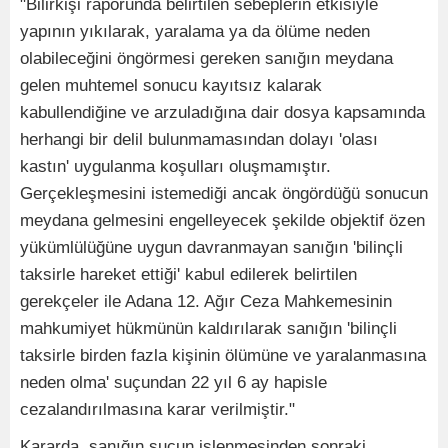
"Bilirkişi raporunda belirtilen sebeplerin etkisiyle
yapının yıkılarak, yaralama ya da ölüme neden
olabileceğini öngörmesi gereken sanığın meydana
gelen muhtemel sonucu kayıtsız kalarak
kabullendiğine ve arzuladığına dair dosya kapsamında
herhangi bir delil bulunmamasından dolayı 'olası
kastın' uygulanma koşulları oluşmamıştır.
Gerçekleşmesini istemediği ancak öngördüğü sonucun
meydana gelmesini engelleyecek şekilde objektif özen
yükümlülüğüne uygun davranmayan sanığın 'bilinçli
taksirle hareket ettiği' kabul edilerek belirtilen
gerekçeler ile Adana 12. Ağır Ceza Mahkemesinin
mahkumiyet hükmünün kaldırılarak sanığın 'bilinçli
taksirle birden fazla kişinin ölümüne ve yaralanmasına
neden olma' suçundan 22 yıl 6 ay hapisle
cezalandırılmasına karar verilmiştir."
Kararda, sanığın suçun işlenmesinden sonraki