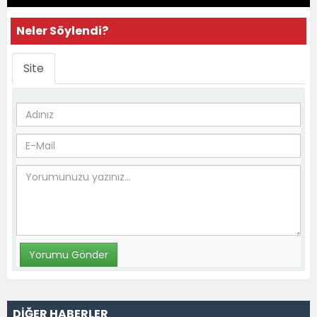
Neler Söylendi?
Site
DİĞER HABERLER