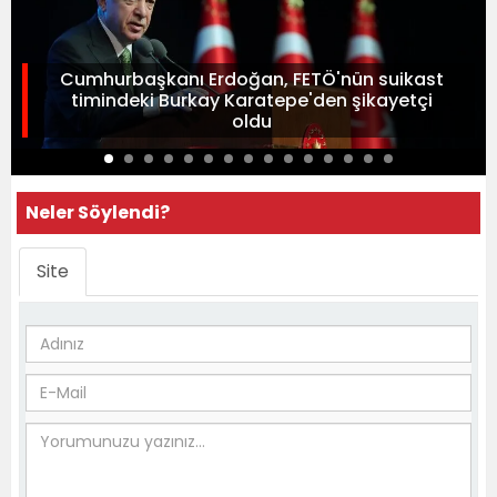
Cumhurbaşkanı Erdoğan, FETÖ'nün suikast
timindeki Burkay Karatepe'den şikayetçi
oldu
Neler Söylendi?
Site