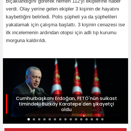
bıçaklandığını görerek hemen 112'yi ekiplerine haber
verdi. Olay yerine gelen ekipler 3 kişinin de hayatını
kaybettiğini belirledi. Polis şüpheli ya da şüphelileri
yakalamak için çalışma başlattı. 3 kişinin cenazesi ise
ilk incelemenin ardından otopsi için adli tıp kurumu
morguna kaldırıldı.
Cumhurbaşkanı Erdoğan, FETÖ'nün suikast
timindeki Burkay Karatepe'den şikayetçi
oldu