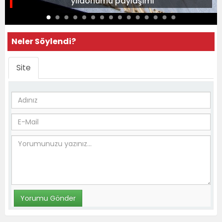
yıldönümü paylaşımı
Neler Söylendi?
Site