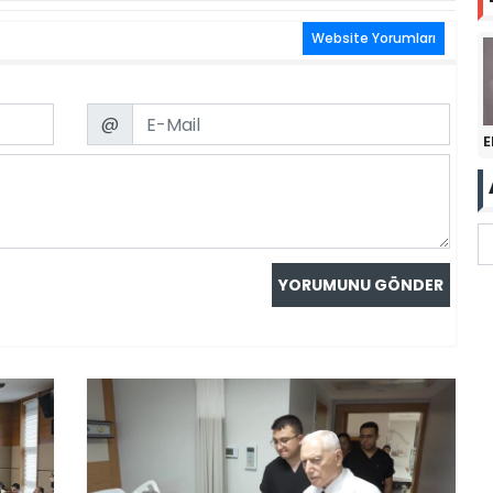
Website Yorumları
Email
@
E