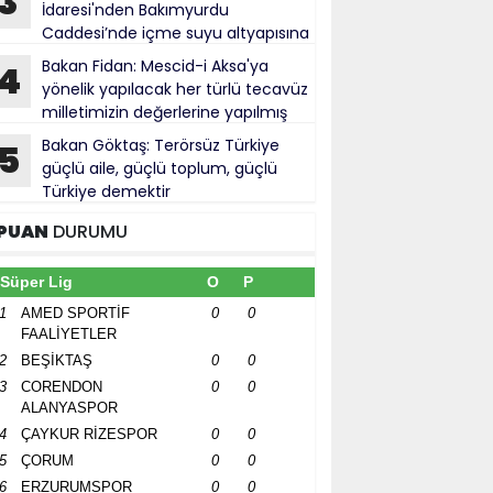
3
İdaresi'nden Bakımyurdu
Caddesi’nde içme suyu altyapısına
tırım
Bakan Fidan: Mescid-i Aksa'ya
4
yönelik yapılacak her türlü tecavüz
milletimizin değerlerine yapılmış
bul ediliyor
Bakan Göktaş: Terörsüz Türkiye
5
güçlü aile, güçlü toplum, güçlü
Türkiye demektir
PUAN
DURUMU
Süper Lig
O
P
1
AMED SPORTİF
0
0
FAALİYETLER
2
BEŞİKTAŞ
0
0
3
CORENDON
0
0
ALANYASPOR
4
ÇAYKUR RİZESPOR
0
0
5
ÇORUM
0
0
6
ERZURUMSPOR
0
0