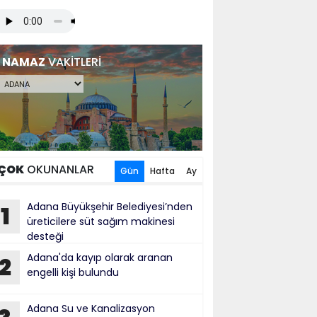
NAMAZ
VAKİTLERİ
ÇOK
OKUNANLAR
Gün
Hafta
Ay
Adana Büyükşehir Belediyesi’nden
1
üreticilere süt sağım makinesi
desteği
Adana'da kayıp olarak aranan
2
engelli kişi bulundu
Adana Su ve Kanalizasyon