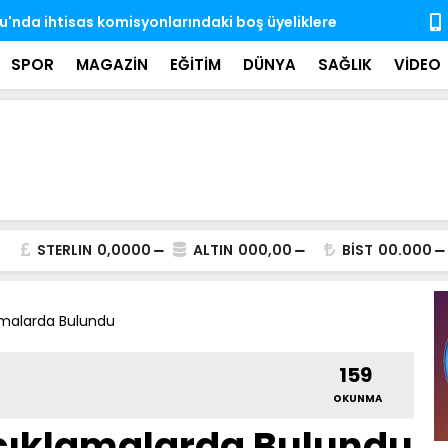
'nda ihtisas komisyonlarındaki boş üyeliklere
MSB: TSK, ka
almaya dev
SPOR
MAGAZİN
EĞİTİM
DÜNYA
SAĞLIK
VİDEO
STERLIN
0,0000
ALTIN
000,00
BİST
00.000
amalarda Bulundu
159
OKUNMA
çıklamalarda Bulundu