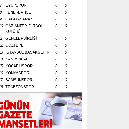
7
EYÜPSPOR
0
0
8
FENERBAHÇE
0
0
9
GALATASARAY
0
0
10
GAZİANTEP FUTBOL
0
0
KULÜBÜ
11
GENÇLERBİRLİĞİ
0
0
12
GÖZTEPE
0
0
13
İSTANBUL BAŞAKŞEHİR
0
0
14
KASIMPAŞA
0
0
15
KOCAELİSPOR
0
0
16
KONYASPOR
0
0
17
SAMSUNSPOR
0
0
18
TRABZONSPOR
0
0