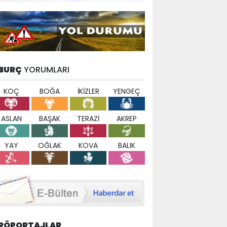
BURÇ
YORUMLARI
KOÇ
BOĞA
İKİZLER
YENGEÇ
ASLAN
BAŞAK
TERAZİ
AKREP
YAY
OĞLAK
KOVA
BALIK
RÖPORTAJLAR