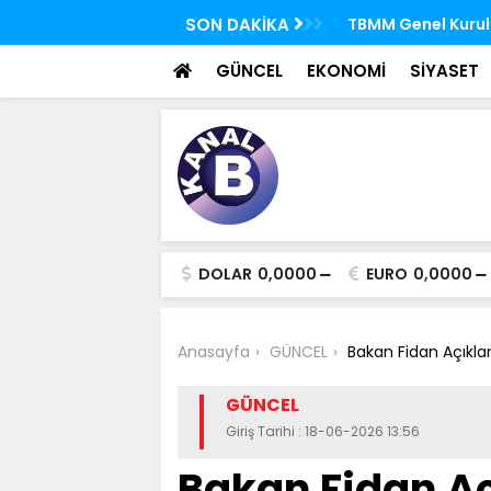
 FETÖ'nün suikast timindeki Burkay
SON DAKİKA
TBMM Genel Kurulu
oldu
seçim yapıldı
GÜNCEL
EKONOMİ
SİYASET
DOLAR
0,0000
EURO
0,0000
Anasayfa
GÜNCEL
Bakan Fidan Açıkl
GÜNCEL
Giriş Tarihi : 18-06-2026 13:56
Bakan Fidan A