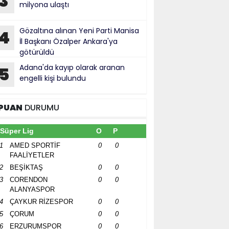
3
milyona ulaştı
Gözaltına alınan Yeni Parti Manisa
4
İl Başkanı Özalper Ankara'ya
götürüldü
Adana'da kayıp olarak aranan
5
engelli kişi bulundu
PUAN
DURUMU
Süper Lig
O
P
1
AMED SPORTİF
0
0
FAALİYETLER
2
BEŞİKTAŞ
0
0
3
CORENDON
0
0
ALANYASPOR
4
ÇAYKUR RİZESPOR
0
0
5
ÇORUM
0
0
6
ERZURUMSPOR
0
0