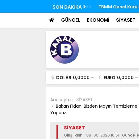
 FETÖ'nün suikast timindeki Burkay
SON DAKİKA
TBMM Genel Kurulu
oldu
seçim yapıldı
GÜNCEL
EKONOMİ
SİYASET
DOLAR
0,0000
EURO
0,0000
Anasayfa
SİYASET
Bakan Fidan: Bizden Mayın Temizleme
Yaparız
SİYASET
Giriş Tarihi : 08-06-2026 10:51 Güncel