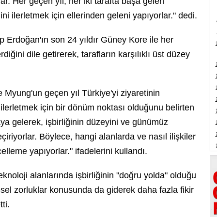
var. Her geçen yıl, her iki tarafta başa gelen
ni ilerletmek için ellerinden geleni yapıyorlar." dedi.
Erdoğan'ın son 24 yıldır Güney Kore ile her
iğini dile getirerek, tarafların karşılıklı üst düzey
.
Myung'un geçen yıl Türkiye'yi ziyaretinin
da ilerletmek için bir dönüm noktası olduğunu belirten
araya gelerek, işbirliğinin düzeyini ve günümüz
iriyorlar. Böylece, hangi alanlarda ve nasıl ilişkiler
leme yapıyorlar." ifadelerini kullandı.
knoloji alanlarında işbirliğinin "doğru yolda" olduğu
el zorluklar konusunda da giderek daha fazla fikir
ti.