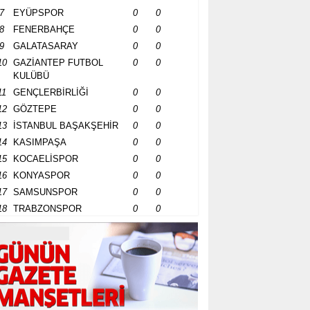
7
EYÜPSPOR
0
0
8
FENERBAHÇE
0
0
9
GALATASARAY
0
0
10
GAZİANTEP FUTBOL
0
0
KULÜBÜ
11
GENÇLERBİRLİĞİ
0
0
12
GÖZTEPE
0
0
13
İSTANBUL BAŞAKŞEHİR
0
0
14
KASIMPAŞA
0
0
15
KOCAELİSPOR
0
0
16
KONYASPOR
0
0
17
SAMSUNSPOR
0
0
18
TRABZONSPOR
0
0