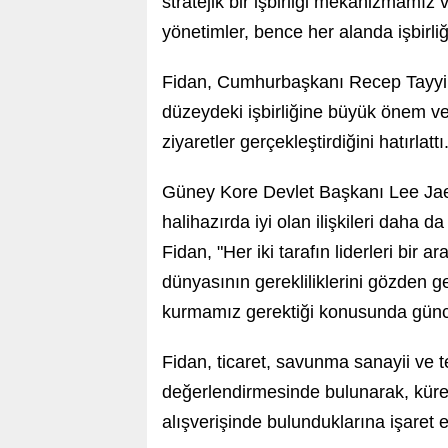
stratejik bir işbirliği mekanizmamız 
yönetimler, bence her alanda işbirliği
Fidan, Cumhurbaşkanı Recep Tayyip 
düzeydeki işbirliğine büyük önem verd
ziyaretler gerçekleştirdiğini hatırlattı
Güney Kore Devlet Başkanı Lee Jae 
halihazırda iyi olan ilişkileri daha 
Fidan, "Her iki tarafın liderleri bir 
dünyasının gerekliliklerini gözden geç
kurmamız gerektiği konusunda güncel
Fidan, ticaret, savunma sanayii ve te
değerlendirmesinde bulunarak, küres
alışverişinde bulunduklarına işaret et