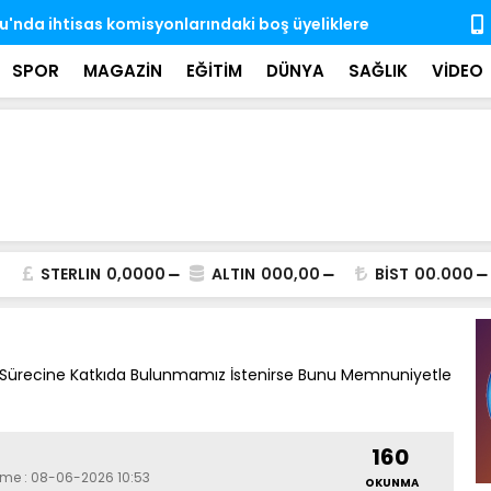
'nda ihtisas komisyonlarındaki boş üyeliklere
MSB: TSK, ka
almaya dev
SPOR
MAGAZİN
EĞİTİM
DÜNYA
SAĞLIK
VİDEO
STERLIN
0,0000
ALTIN
000,00
BİST
00.000
 Sürecine Katkıda Bulunmamız İstenirse Bunu Memnuniyetle
160
leme : 08-06-2026 10:53
OKUNMA