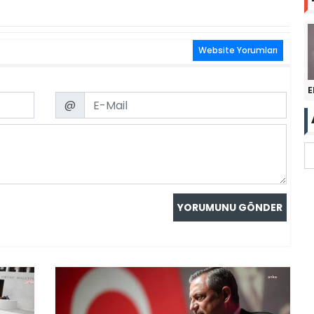
Website Yorumları
E
Email
@