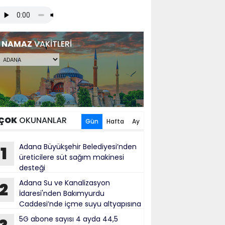
NAMAZ
VAKİTLERİ
ÇOK
OKUNANLAR
Gün
Hafta
Ay
Adana Büyükşehir Belediyesi’nden
1
üreticilere süt sağım makinesi
desteği
Adana Su ve Kanalizasyon
2
İdaresi'nden Bakımyurdu
Caddesi’nde içme suyu altyapısına
tırım
5G abone sayısı 4 ayda 44,5