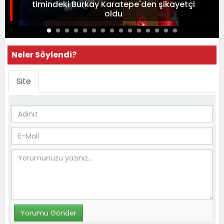
timindeki Burkay Karatepe'den şikayetçi
oldu
Neler Söylendi?
Site