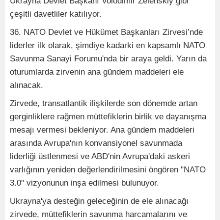
Ukrayna Devlet Başkanı Volodimir Zelenskiy gibi
çeşitli davetliler katılıyor.
36.⁠ ⁠NATO Devlet ve Hükümet Başkanları Zirvesi’nde
liderler ilk olarak, şimdiye kadarki en kapsamlı NATO
Savunma Sanayi Forumu'nda bir araya geldi. Yarın da
oturumlarda zirvenin ana gündem maddeleri ele
alınacak.
Zirvede, transatlantik ilişkilerde son dönemde artan
gerginliklere rağmen müttefiklerin birlik ve dayanışma
mesajı vermesi bekleniyor. Ana gündem maddeleri
arasında Avrupa'nın konvansiyonel savunmada
liderliği üstlenmesi ve ABD'nin Avrupa'daki askeri
varlığının yeniden değerlendirilmesini öngören "NATO
3.0" vizyonunun inşa edilmesi bulunuyor.
Ukrayna'ya desteğin geleceğinin de ele alınacağı
zirvede, müttefiklerin savunma harcamalarını ve