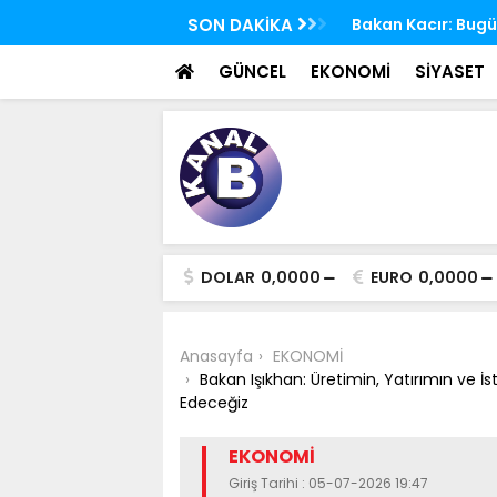
 TBMM Adalet Komisyonu'nda kabul edildi
SON DAKİKA
Bakan Kacır: Bugün
bilim insanları ge
GÜNCEL
EKONOMİ
SİYASET
DOLAR
0,0000
EURO
0,0000
Anasayfa
EKONOMİ
Bakan Işıkhan: Üretimin, Yatırımın v
Edeceğiz
EKONOMİ
Giriş Tarihi : 05-07-2026 19:47