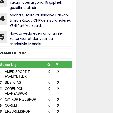
3
irtikap" operasyonu: 15 şüpheli
gözaltına alındı
Adana Çukurova Belediye Başkanı
4
Emrah Kozay CHP’den istifa ederek
YENİ Parti'ye katıldı
Hayata veda eden ünlü isimler
5
kültür-sanat dünyasında
eserleriyle iz bıraktı
PUAN
DURUMU
Süper Lig
O
P
1
AMED SPORTİF
0
0
FAALİYETLER
2
BEŞİKTAŞ
0
0
3
CORENDON
0
0
ALANYASPOR
4
ÇAYKUR RİZESPOR
0
0
5
ÇORUM
0
0
6
ERZURUMSPOR
0
0