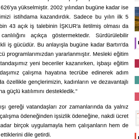
n 626'ya yükselmiştir. 2002 yılından bugüne kadar ise
imizi istihdama kazandırdık. Sadece bu yılın ilk 5
bin 43 açık iş talebinin İŞKUR'a iletilmiş olması da
anlılığını açıkça göstermektedir. Sürdürülebilir
kli iş gücüdür. Bu anlayışla bugüne kadar Bartın'da
cü programlarımızdan yararlanmıştır. Mesleki eğitim
tandaşımız yeni beceriler kazanırken, işbaşı eğitim
ndaşımız çalışma hayatına tecrübe edinerek adım
da özellikle gençlerimizin, kadınların ve dezavantajlı
a güçlü katılımını destekledik."
ışı gereği vatandaşları zor zamanlarında da yalnız
 çalışma ödeneğinden işsizlik ödeneğine, nakdi ücret
kadar birçok uygulamayla hem çalışanların hem de
iklerini dile getirdi.