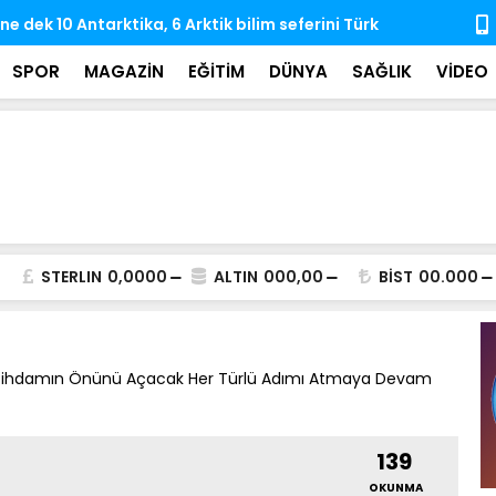
e dek 10 Antarktika, 6 Arktik bilim seferini Türk
Hayata veda
rçekleştirdi
iz bıraktı
SPOR
MAGAZİN
EĞİTİM
DÜNYA
SAĞLIK
VİDEO
STERLIN
0,0000
ALTIN
000,00
BİST
00.000
e İstihdamın Önünü Açacak Her Türlü Adımı Atmaya Devam
139
OKUNMA