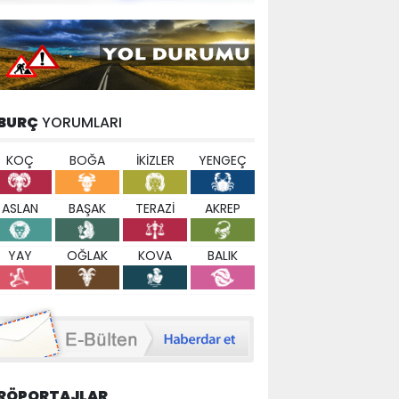
BURÇ
YORUMLARI
KOÇ
BOĞA
İKİZLER
YENGEÇ
ASLAN
BAŞAK
TERAZİ
AKREP
YAY
OĞLAK
KOVA
BALIK
RÖPORTAJLAR