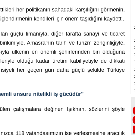
ttikleri her politikanın sahadaki karşılığını görmenin,
güçlendirmenin kendileri için önem taşıdığını kaydetti.
ılan güçlü limanıyla, diğer tarafta sanayi ve ticaret
birikimiyle, Amasra'nın tarih ve turizm zenginliğiyle,
ıyla ülkenin en önemli şehirlerinden biri olduğuna
leriyle olduğu kadar üretim kabiliyetiyle de dikkati
nsiyeli her geçen gün daha güçlü şekilde Türkiye
emli unsuru nitelikli iş gücüdür"
tülen çalışmalara değinen Işıkhan, sözlerini şöyle
lnızca 118 vatandaşımızın işe yerleşmesine aracılık