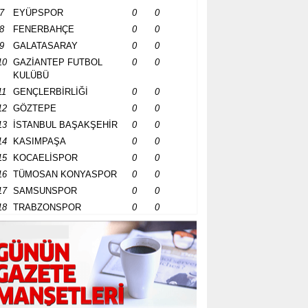
7
EYÜPSPOR
0
0
8
FENERBAHÇE
0
0
9
GALATASARAY
0
0
10
GAZİANTEP FUTBOL
0
0
KULÜBÜ
11
GENÇLERBİRLİĞİ
0
0
12
GÖZTEPE
0
0
13
İSTANBUL BAŞAKŞEHİR
0
0
14
KASIMPAŞA
0
0
15
KOCAELİSPOR
0
0
16
TÜMOSAN KONYASPOR
0
0
17
SAMSUNSPOR
0
0
18
TRABZONSPOR
0
0