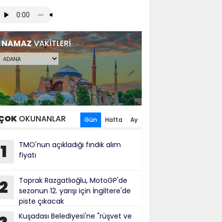
NAMAZ
VAKİTLERİ
ÇOK
OKUNANLAR
Gün
Hafta
Ay
TMO'nun açıkladığı fındık alım
1
fiyatı
Toprak Razgatlıoğlu, MotoGP'de
2
sezonun 12. yarışı için İngiltere'de
piste çıkacak
Kuşadası Belediyesi'ne "rüşvet ve