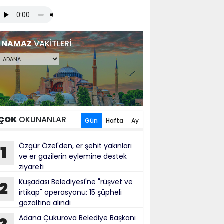
NAMAZ
VAKİTLERİ
ÇOK
OKUNANLAR
Gün
Hafta
Ay
Özgür Özel'den, er şehit yakınları
1
ve er gazilerin eylemine destek
ziyareti
Kuşadası Belediyesi'ne "rüşvet ve
2
irtikap" operasyonu: 15 şüpheli
gözaltına alındı
Adana Çukurova Belediye Başkanı