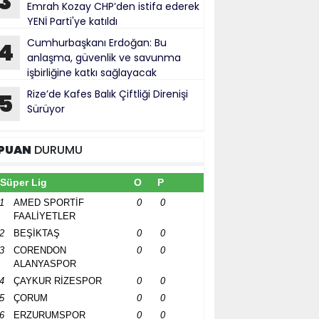
3
Emrah Kozay CHP’den istifa ederek
YENİ Parti'ye katıldı
Cumhurbaşkanı Erdoğan: Bu
4
anlaşma, güvenlik ve savunma
işbirliğine katkı sağlayacak
Rize’de Kafes Balık Çiftliği Direnişi
5
Sürüyor
PUAN
DURUMU
Süper Lig
O
P
1
AMED SPORTİF
0
0
FAALİYETLER
2
BEŞİKTAŞ
0
0
3
CORENDON
0
0
ALANYASPOR
4
ÇAYKUR RİZESPOR
0
0
5
ÇORUM
0
0
6
ERZURUMSPOR
0
0