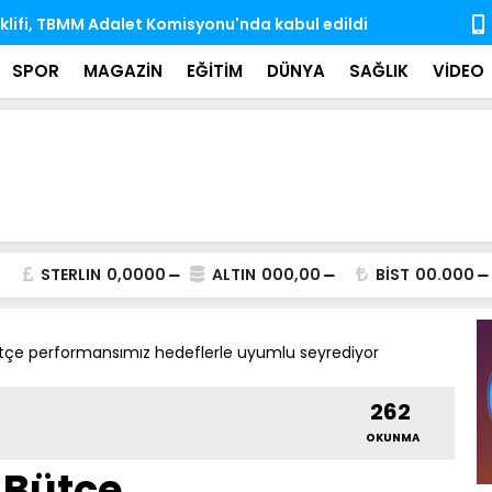
e dek 10 Antarktika, 6 Arktik bilim seferini Türk
Hayata veda
rçekleştirdi
iz bıraktı
SPOR
MAGAZİN
EĞİTİM
DÜNYA
SAĞLIK
VİDEO
STERLIN
0,0000
ALTIN
000,00
BİST
00.000
tçe performansımız hedeflerle uyumlu seyrediyor
262
OKUNMA
 Bütçe