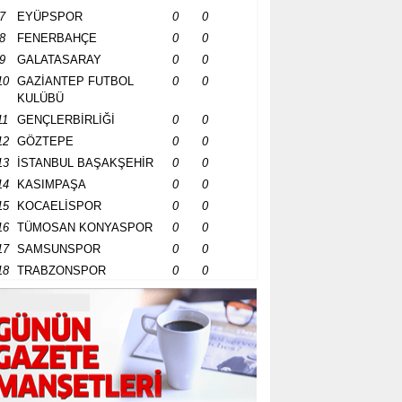
7
EYÜPSPOR
0
0
8
FENERBAHÇE
0
0
9
GALATASARAY
0
0
10
GAZİANTEP FUTBOL
0
0
KULÜBÜ
11
GENÇLERBİRLİĞİ
0
0
12
GÖZTEPE
0
0
13
İSTANBUL BAŞAKŞEHİR
0
0
14
KASIMPAŞA
0
0
15
KOCAELİSPOR
0
0
16
TÜMOSAN KONYASPOR
0
0
17
SAMSUNSPOR
0
0
18
TRABZONSPOR
0
0