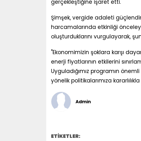
gerçekleştiğine işaret etti.
Şimşek, vergide adaleti güçlendir
harcamalarında etkinliği önceleye
oluşturduklarını vurgulayarak, şun
"Ekonomimizin şoklara karşı dayanı
enerji fiyatlarının etkilerini sınır
Uyguladığımız programın önemli ç
yönelik politikalarımıza kararlılı
Admin
ETİKETLER: