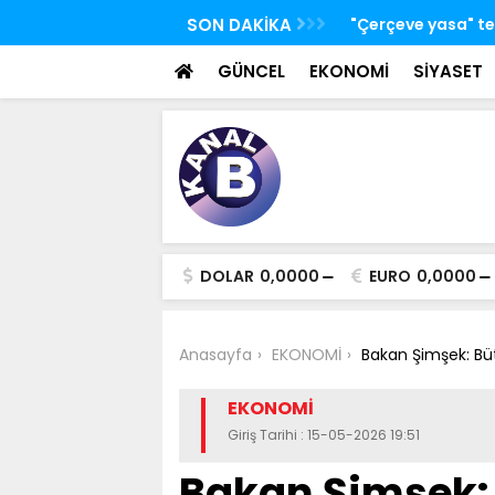
 TBMM Adalet Komisyonu'nda kabul edildi
SON DAKİKA
Bakan Kacır: Bugün
bilim insanları ge
GÜNCEL
EKONOMİ
SİYASET
DOLAR
0,0000
EURO
0,0000
Anasayfa
EKONOMİ
Bakan Şimşek: Bü
EKONOMİ
Giriş Tarihi : 15-05-2026 19:51
Bakan Şimşek: