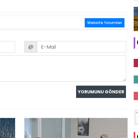
Website Yorumları
Email
@