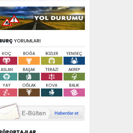
BURÇ
YORUMLARI
KOÇ
BOĞA
İKİZLER
YENGEÇ
ASLAN
BAŞAK
TERAZİ
AKREP
YAY
OĞLAK
KOVA
BALIK
RÖPORTAJLAR