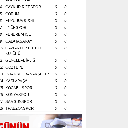
ALANYASPOR
4
ÇAYKUR RİZESPOR
0
0
5
ÇORUM
0
0
6
ERZURUMSPOR
0
0
7
EYÜPSPOR
0
0
8
FENERBAHÇE
0
0
9
GALATASARAY
0
0
10
GAZİANTEP FUTBOL
0
0
KULÜBÜ
11
GENÇLERBİRLİĞİ
0
0
12
GÖZTEPE
0
0
13
İSTANBUL BAŞAKŞEHİR
0
0
14
KASIMPAŞA
0
0
15
KOCAELİSPOR
0
0
16
KONYASPOR
0
0
17
SAMSUNSPOR
0
0
18
TRABZONSPOR
0
0