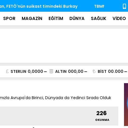
'nda ihtisas komisyonlarındaki boş üyeliklere
MSB: TSK, ka
almaya dev
SPOR
MAGAZİN
EĞİTİM
DÜNYA
SAĞLIK
VİDEO
STERLIN
0,0000
ALTIN
000,00
BİST
00.000
amızla Avrupa'da Birinci, Dünyada da Yedinci Sırada Olduk
226
OKUNMA