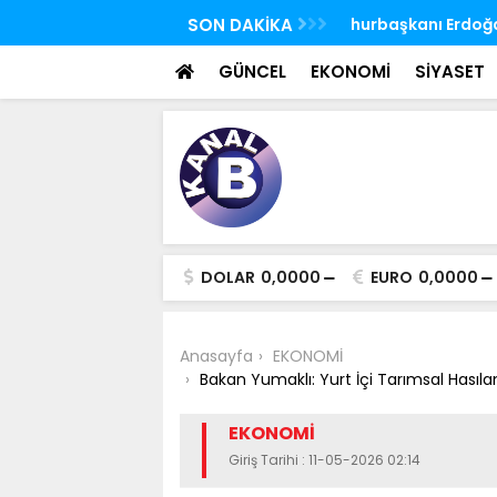
 FETÖ'nün suikast timindeki Burkay
SON DAKİKA
TBMM Genel Kurulu
oldu
seçim yapıldı
GÜNCEL
EKONOMİ
SİYASET
DOLAR
0,0000
EURO
0,0000
Anasayfa
EKONOMİ
Bakan Yumaklı: Yurt İçi Tarımsal Hasıl
EKONOMİ
Giriş Tarihi : 11-05-2026 02:14