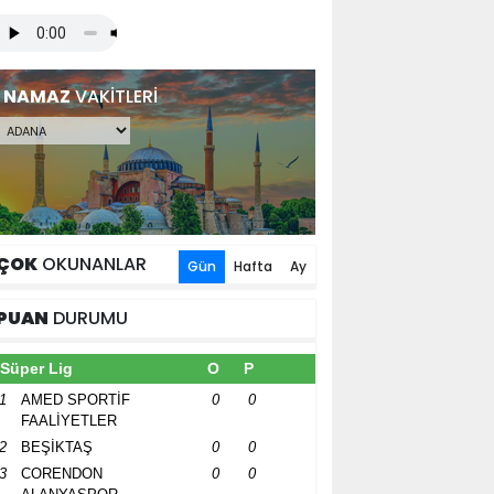
NAMAZ
VAKİTLERİ
ÇOK
OKUNANLAR
Gün
Hafta
Ay
PUAN
DURUMU
Süper Lig
O
P
1
AMED SPORTİF
0
0
FAALİYETLER
2
BEŞİKTAŞ
0
0
3
CORENDON
0
0