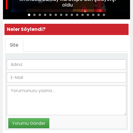
oldu
Neler Söylendi?
Site