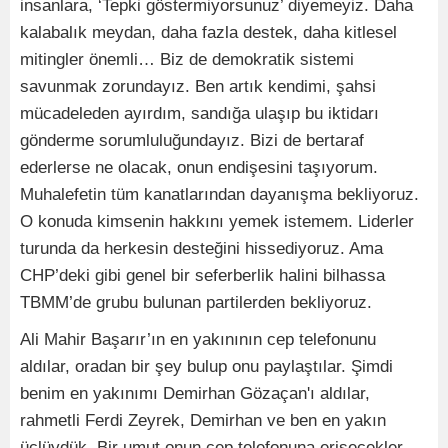
insanlara, ‘Tepki göstermiyorsunuz’ diyemeyiz. Daha
kalabalık meydan, daha fazla destek, daha kitlesel
mitingler önemli… Biz de demokratik sistemi
savunmak zorundayız. Ben artık kendimi, şahsi
mücadeleden ayırdım, sandığa ulaşıp bu iktidarı
gönderme sorumluluğundayız. Bizi de bertaraf
ederlerse ne olacak, onun endişesini taşıyorum.
Muhalefetin tüm kanatlarından dayanışma bekliyoruz.
O konuda kimsenin hakkını yemek istemem. Liderler
turunda da herkesin desteğini hissediyoruz. Ama
CHP’deki gibi genel bir seferberlik halini bilhassa
TBMM’de grubu bulunan partilerden bekliyoruz.
Ali Mahir Başarır’ın en yakınının cep telefonunu
aldılar, oradan bir şey bulup onu paylaştılar. Şimdi
benim en yakınımı Demirhan Gözaçan'ı aldılar,
rahmetli Ferdi Zeyrek, Demirhan ve ben en yakın
üçlüydük. Bir umut onun cep telefonuna erişecekler.