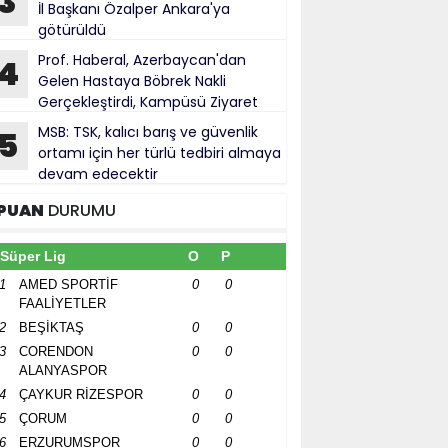
3
İl Başkanı Özalper Ankara'ya
götürüldü
Prof. Haberal, Azerbaycan'dan
4
Gelen Hastaya Böbrek Nakli
Gerçekleştirdi, Kampüsü Ziyaret
ti
MSB: TSK, kalıcı barış ve güvenlik
5
ortamı için her türlü tedbiri almaya
devam edecektir
PUAN
DURUMU
Süper Lig
O
P
1
AMED SPORTİF
0
0
FAALİYETLER
2
BEŞİKTAŞ
0
0
3
CORENDON
0
0
ALANYASPOR
4
ÇAYKUR RİZESPOR
0
0
5
ÇORUM
0
0
6
ERZURUMSPOR
0
0