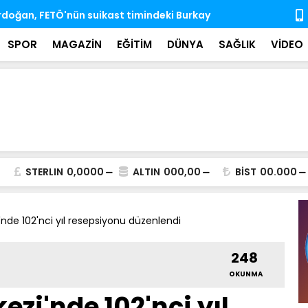
'nda ihtisas komisyonlarındaki boş üyeliklere
MSB: TSK, ka
almaya dev
SPOR
MAGAZİN
EĞİTİM
DÜNYA
SAĞLIK
VİDEO
STERLIN
0,0000
ALTIN
000,00
BİST
00.000
nde 102'nci yıl resepsiyonu düzenlendi
248
OKUNMA
zi'nde 102'nci yıl