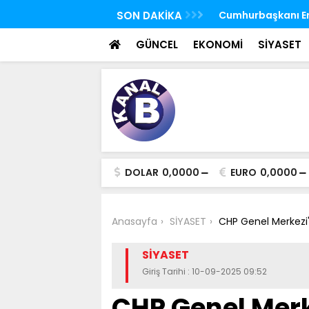
 FETÖ'nün suikast timindeki Burkay
SON DAKİKA
TBMM Genel Kurulu
oldu
seçim yapıldı
GÜNCEL
EKONOMİ
SİYASET
DOLAR
0,0000
EURO
0,0000
Anasayfa
SİYASET
CHP Genel Merkezi'
SİYASET
Giriş Tarihi : 10-09-2025 09:52
CHP Genel Merke