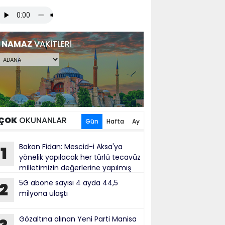
NAMAZ
VAKİTLERİ
ÇOK
OKUNANLAR
Gün
Hafta
Ay
Bakan Fidan: Mescid-i Aksa'ya
1
yönelik yapılacak her türlü tecavüz
milletimizin değerlerine yapılmış
bul ediliyor
5G abone sayısı 4 ayda 44,5
2
milyona ulaştı
Gözaltına alınan Yeni Parti Manisa