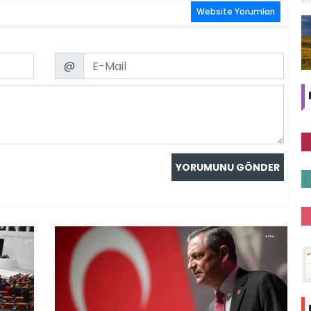
Website Yorumları
Email
@