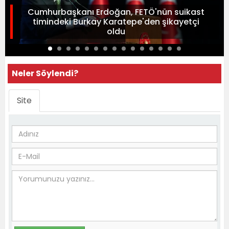
Cumhurbaşkanı Erdoğan, FETÖ'nün suikast
timindeki Burkay Karatepe'den şikayetçi
oldu
Neler Söylendi?
Site