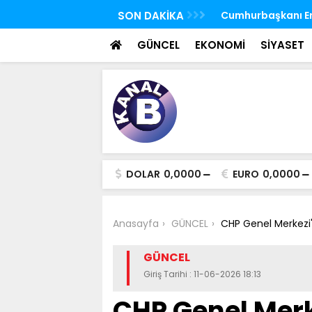
 FETÖ'nün suikast timindeki Burkay
SON DAKİKA
TBMM Genel Kurulu
oldu
seçim yapıldı
GÜNCEL
EKONOMİ
SİYASET
DOLAR
0,0000
EURO
0,0000
Anasayfa
GÜNCEL
CHP Genel Merkezi'
GÜNCEL
Giriş Tarihi : 11-06-2026 18:13
CHP Genel Merk