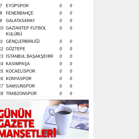
7
EYÜPSPOR
0
0
8
FENERBAHÇE
0
0
9
GALATASARAY
0
0
10
GAZİANTEP FUTBOL
0
0
KULÜBÜ
11
GENÇLERBİRLİĞİ
0
0
12
GÖZTEPE
0
0
13
İSTANBUL BAŞAKŞEHİR
0
0
14
KASIMPAŞA
0
0
15
KOCAELİSPOR
0
0
16
KONYASPOR
0
0
17
SAMSUNSPOR
0
0
18
TRABZONSPOR
0
0