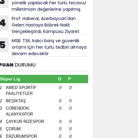
3
yönelik yapılacak her türlü tecavüz
milletimizin değerlerine yapılmış
bul ediliyor
Prof. Haberal, Azerbaycan'dan
4
Gelen Hastaya Böbrek Nakli
Gerçekleştirdi, Kampüsü Ziyaret
ti
MSB: TSK, kalıcı barış ve güvenlik
5
ortamı için her türlü tedbiri almaya
devam edecektir
PUAN
DURUMU
Süper Lig
O
P
1
AMED SPORTİF
0
0
FAALİYETLER
2
BEŞİKTAŞ
0
0
3
CORENDON
0
0
ALANYASPOR
4
ÇAYKUR RİZESPOR
0
0
5
ÇORUM
0
0
6
ERZURUMSPOR
0
0