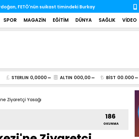
'nda ihtisas komisyonlarındaki boş üyeliklere
MSB: TSK, ka
almaya dev
SPOR
MAGAZİN
EĞİTİM
DÜNYA
SAĞLIK
VİDEO
STERLIN
0,0000
ALTIN
000,00
BİST
00.000
ne Ziyaretçi Yasağı
186
OKUNMA
ezi'ne Ziyaretçi