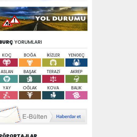
BURÇ
YORUMLARI
KOÇ
BOĞA
İKİZLER
YENGEÇ
ASLAN
BAŞAK
TERAZİ
AKREP
YAY
OĞLAK
KOVA
BALIK
RÖPORTAJLAR