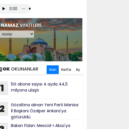
NAMAZ
VAKİTLERİ
ÇOK
OKUNANLAR
Gün
Hafta
Ay
5G abone sayısı 4 ayda 44,5
1
milyona ulaştı
Gözaltına alınan Yeni Parti Manisa
2
İl Başkanı Özalper Ankara'ya
götürüldü
Bakan Fidan: Mescid-i Aksa'ya