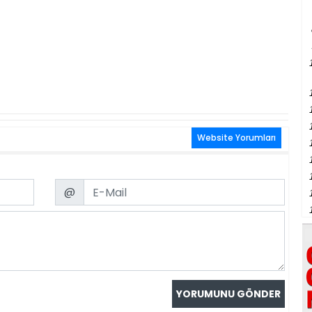
Website Yorumları
Email
@