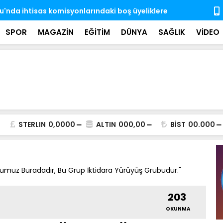
'nda ihtisas komisyonlarındaki boş üyeliklere
MSB: TSK, ka
almaya dev
SPOR
MAGAZİN
EĞİTİM
DÜNYA
SAĞLIK
VİDEO
STERLIN
0,0000
ALTIN
000,00
BİST
00.000
bumuz Buradadır, Bu Grup İktidara Yürüyüş Grubudur."
203
OKUNMA