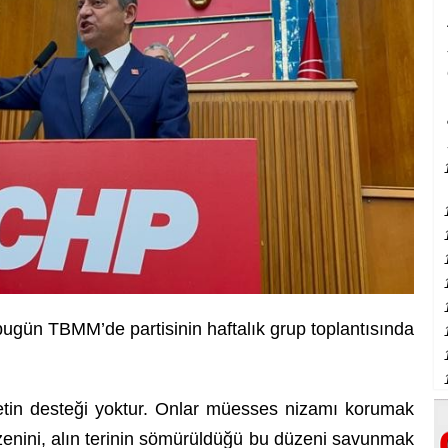
gün TBMM’de partisinin haftalık grup toplantısında
letin desteği yoktur. Onlar müesses nizamı korumak
üzenini, alın terinin sömürüldüğü bu düzeni savunmak