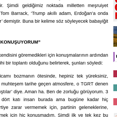
ir. Şimdi geldiğimiz noktada milletten meşruiyet
 Tom Barrack, ‘Trump akıllı adam, Erdoğan’a onda
or’ demiştir. Buna bir kelime söz söyleyecek babayiğit
TA KONUŞUYORUM”
endisini göremedikleri için konuşmalarının ardından
i bir toplantı olduğunu belirterek, şunları söyledi:
icamı bozmanın ötesinde, hepiniz tek yüreksiniz,
u muhteşem tarihe geçen atmosfere, o TGRT denen
rtıştılar’ diye. Aman ha. Ben de zorluğu görüyorum. 3
n dört katı insan burada ama bugüne kadar hiç
iye zarar vermemek için, partinin geleneklerine,
mek için hiç konuşmadım. Şimdi ilk ve tek kez bu