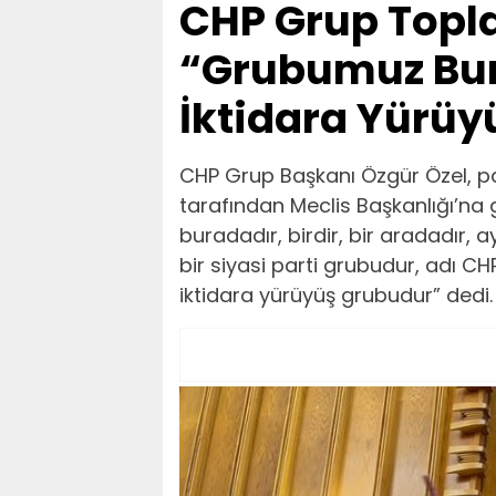
CHP Grup Toplan
“Grubumuz Bur
İktidara Yürüy
CHP Grup Başkanı Özgür Özel, pa
tarafından Meclis Başkanlığı’na 
buradadır, birdir, bir aradadır,
bir siyasi parti grubudur, adı C
iktidara yürüyüş grubudur” dedi.