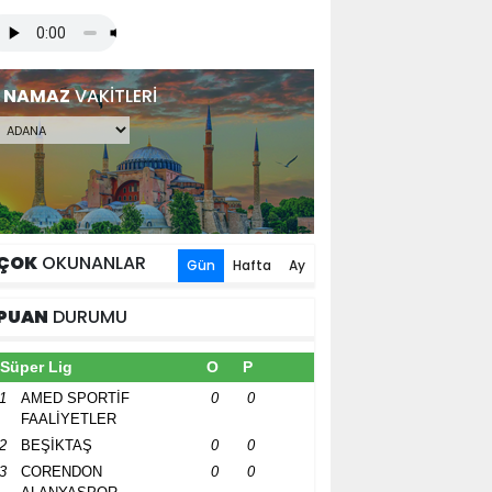
NAMAZ
VAKİTLERİ
ÇOK
OKUNANLAR
Gün
Hafta
Ay
PUAN
DURUMU
Süper Lig
O
P
1
AMED SPORTİF
0
0
FAALİYETLER
2
BEŞİKTAŞ
0
0
3
CORENDON
0
0