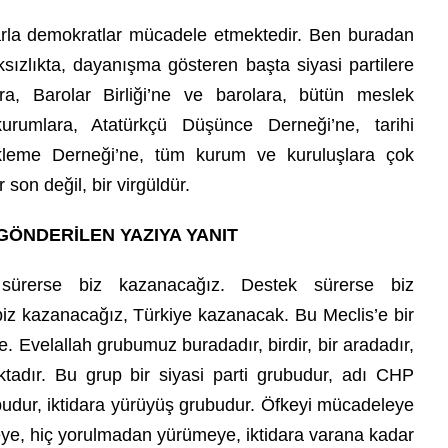
larla demokratlar mücadele etmektedir. Ben buradan
ızlıkta, dayanışma gösteren başta siyasi partilere
ra, Barolar Birliği’ne ve barolara, bütün meslek
kurumlara, Atatürkçü Düşünce Derneği’ne, tarihi
leme Derneği’ne, tüm kurum ve kuruluşlara çok
son değil, bir virgüldür.
GÖNDERİLEN YAZIYA YANIT
ürerse biz kazanacağız. Destek sürerse biz
z kazanacağız, Türkiye kazanacak. Bu Meclis’e bir
. Evelallah grubumuz buradadır, birdir, bir aradadır,
adır. Bu grup bir siyasi parti grubudur, adı CHP
budur, iktidara yürüyüş grubudur. Öfkeyi mücadeleye
ye, hiç yorulmadan yürümeye, iktidara varana kadar