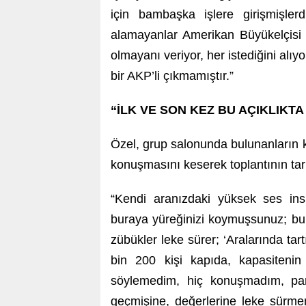
için bambaşka işlere girişmişlerd
alamayanlar Amerikan Büyükelçisi
olmayanı veriyor, her istediğini alıy
bir AKP’li çıkmamıştır.”
“İLK VE SON KEZ BU AÇIKLIK
Özel, grup salonunda bulunanların k
konuşmasını keserek toplantının tarih
“Kendi aranızdaki yüksek ses ins
buraya yüreğinizi koymuşsunuz; b
zübükler leke sürer; ‘Aralarında ta
bin 200 kişi kapıda, kapasiteni
söylemedim, hiç konuşmadım, part
geçmişine, değerlerine leke sürme