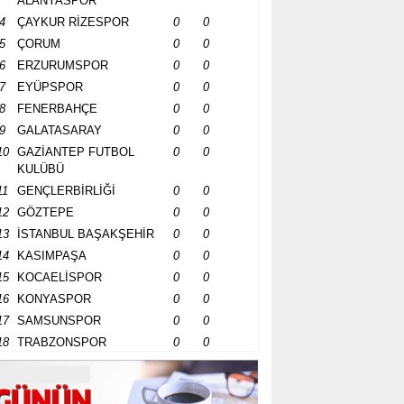
ALANYASPOR
4
ÇAYKUR RİZESPOR
0
0
5
ÇORUM
0
0
6
ERZURUMSPOR
0
0
7
EYÜPSPOR
0
0
8
FENERBAHÇE
0
0
9
GALATASARAY
0
0
10
GAZİANTEP FUTBOL
0
0
KULÜBÜ
11
GENÇLERBİRLİĞİ
0
0
12
GÖZTEPE
0
0
13
İSTANBUL BAŞAKŞEHİR
0
0
14
KASIMPAŞA
0
0
15
KOCAELİSPOR
0
0
16
KONYASPOR
0
0
17
SAMSUNSPOR
0
0
18
TRABZONSPOR
0
0