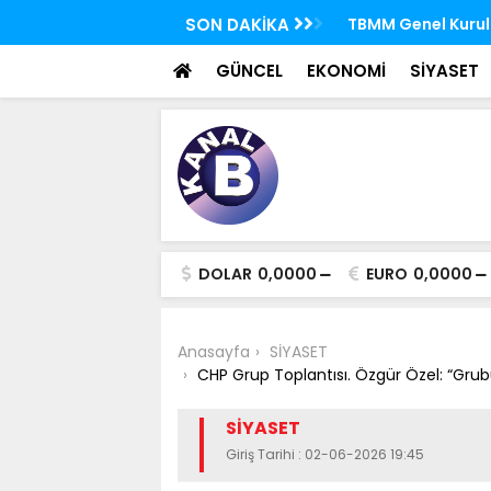
 FETÖ'nün suikast timindeki Burkay
SON DAKİKA
TBMM Genel Kurulu
oldu
seçim yapıldı
GÜNCEL
EKONOMİ
SİYASET
DOLAR
0,0000
EURO
0,0000
Anasayfa
SİYASET
CHP Grup Toplantısı. Özgür Özel: “Gru
SİYASET
Giriş Tarihi : 02-06-2026 19:45