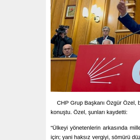
CHP Grup Başkanı Özgür Özel, bu
konuştu. Özel, şunları kaydetti:
"Ülkeyi yönetenlerin arkasında mil
için; yani haksız vergiyi, sömürü d