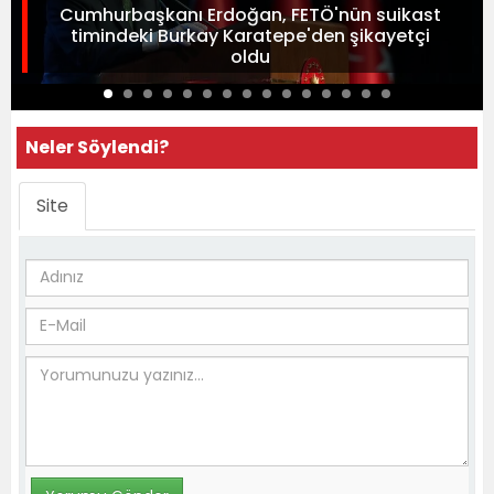
Cumhurbaşkanı Erdoğan, FETÖ'nün suikast
timindeki Burkay Karatepe'den şikayetçi
oldu
Neler Söylendi?
Site