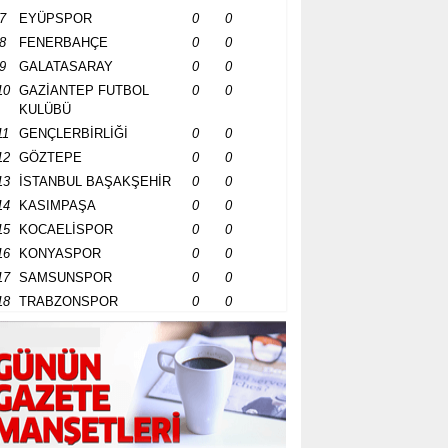
7
EYÜPSPOR
0
0
8
FENERBAHÇE
0
0
9
GALATASARAY
0
0
10
GAZİANTEP FUTBOL
0
0
KULÜBÜ
11
GENÇLERBİRLİĞİ
0
0
12
GÖZTEPE
0
0
13
İSTANBUL BAŞAKŞEHİR
0
0
14
KASIMPAŞA
0
0
15
KOCAELİSPOR
0
0
16
KONYASPOR
0
0
17
SAMSUNSPOR
0
0
18
TRABZONSPOR
0
0