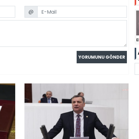
Email
@
E