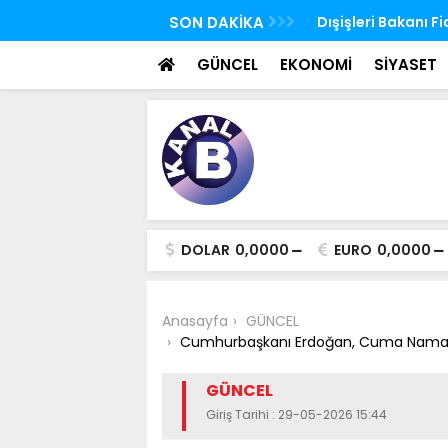
Ürdün'de Kudüs konulu bakanlar toplantısı
SON DAKİKA
Ağustos ayı yaşlı v
 yaptı
yatırılmaya başla
GÜNCEL
EKONOMİ
SİYASET
DOLAR
0,0000
EURO
0,0000
Anasayfa
GÜNCEL
Cumhurbaşkanı Erdoğan, Cuma Namazını
GÜNCEL
Giriş Tarihi : 29-05-2026 15:44