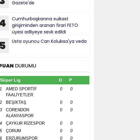
3
Gazete'de
Cumhurbaşkanına suikast
4
girişiminden aranan firari FETÖ
üyesi adliyeye sevk edildi
Usta oyuncu Can Kolukısa'ya veda
5
PUAN
DURUMU
Süper Lig
O
P
1
AMED SPORTİF
0
0
FAALİYETLER
2
BEŞİKTAŞ
0
0
3
CORENDON
0
0
ALANYASPOR
4
ÇAYKUR RİZESPOR
0
0
5
ÇORUM
0
0
6
ERZURUMSPOR
0
0