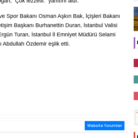
n, "Çok lezzetli." yanıtını aldı.
e Spor Bakanı Osman Aşkın Bak, İçişleri Bakanı
tişim Başkanı Burhanettin Duran, İstanbul Valisi
Ergün Turan, İstanbul İl Emniyet Müdürü Selami
ı Abdullah Özdemir eşlik etti.
Website Yorumları