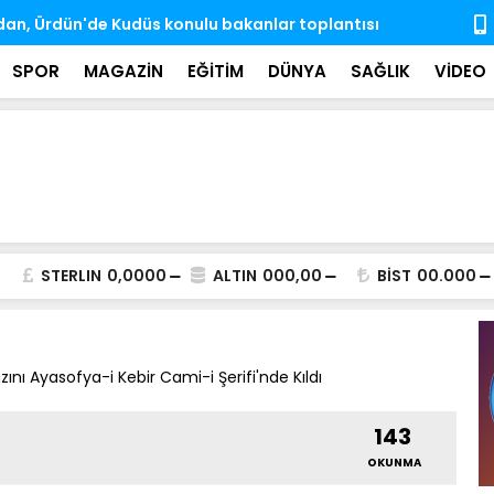
e engelli aylıkları artışlı şekilde hesaplara
Gözaltına a
ndı
SPOR
MAGAZİN
EĞİTİM
DÜNYA
SAĞLIK
VİDEO
STERLIN
0,0000
ALTIN
000,00
BİST
00.000
 Ayasofya-i Kebir Cami-i Şerifi'nde Kıldı
143
OKUNMA