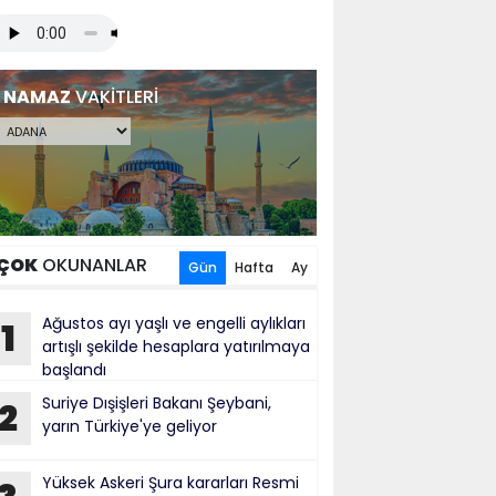
NAMAZ
VAKİTLERİ
ÇOK
OKUNANLAR
Gün
Hafta
Ay
Ağustos ayı yaşlı ve engelli aylıkları
1
artışlı şekilde hesaplara yatırılmaya
başlandı
Suriye Dışişleri Bakanı Şeybani,
2
yarın Türkiye'ye geliyor
Yüksek Askeri Şura kararları Resmi