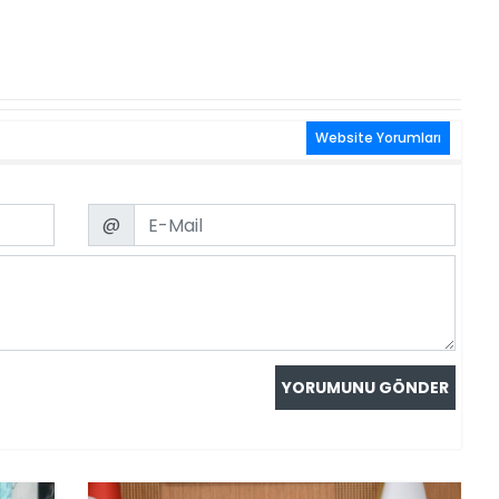
Website Yorumları
Email
@