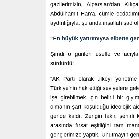
gazilerimizin, Alparslan'dan Kılıç
Abdülhamit Han'a, cümle ecdadımızı
aydınlığıyla, şu anda inşallah şad ol
"En büyük yatırımıysa elbette gen
Şimdi o günleri esefle ve acıyla 
sürdürdü:
“AK Parti olarak ülkeyi yönetme 
Türkiye'nin hak ettiği seviyelere g
işe girebilmek için belirli bir g
olmanın şart koşulduğu ideolojik aid
geride kaldı. Zengin fakir, şehirli
arasında fırsat eşitliğini tam ma
gençlerimize yaptık. Unutmayın genç