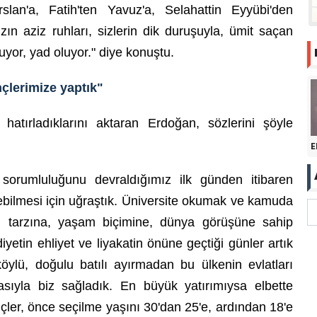
arslan'a, Fatih'ten Yavuz'a, Selahattin Eyyübi'den
n aziz ruhları, sizlerin dik duruşuyla, ümit saçan
uyor, yad oluyor." diye konuştu.
çlerimize yaptık"
hatırladıklarını aktaran Erdoğan, sözlerini şöyle
E
sorumluluğunu devraldığımız ilk günden itibaren
elebilmesi için uğraştık. Üniversite okumak ve kamuda
iyim tarzına, yaşam biçimine, dünya görüşüne sahip
iyetin ehliyet ve liyakatin önüne geçtiği günler artık
 köylü, doğulu batılı ayırmadan bu ülkenin evlatları
nasıyla biz sağladık. En büyük yatırımıysa elbette
ler, önce seçilme yaşını 30'dan 25'e, ardından 18'e