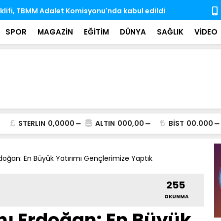
e dek 10 Antarktika, 6 Arktik bilim seferini Türk
Hayata veda
rçekleştirdi
iz bıraktı
SPOR
MAGAZİN
EĞİTİM
DÜNYA
SAĞLIK
VİDEO
STERLIN
0,0000
ALTIN
000,00
BİST
00.000
oğan: En Büyük Yatırımı Gençlerimize Yaptık
255
OKUNMA
 Erdoğan: En Büyük