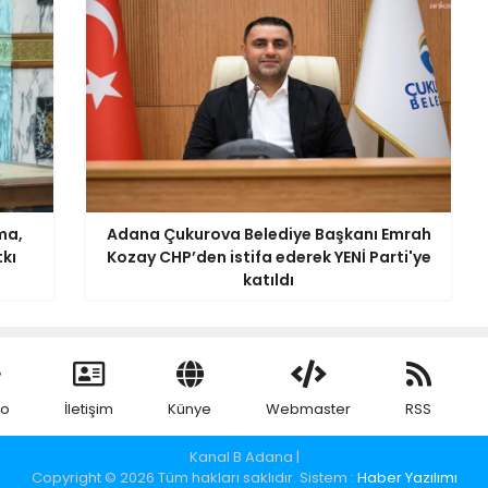
ma,
Adana Çukurova Belediye Başkanı Emrah
tkı
Kozay CHP’den istifa ederek YENİ Parti'ye
katıldı
eo
İletişim
Künye
Webmaster
RSS
Kanal B Adana |
Copyright © 2026 Tüm hakları saklıdır. Sistem :
Haber Yazılımı