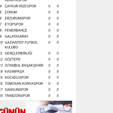
ALANYASPOR
4
ÇAYKUR RİZESPOR
0
0
5
ÇORUM
0
0
6
ERZURUMSPOR
0
0
7
EYÜPSPOR
0
0
8
FENERBAHÇE
0
0
9
GALATASARAY
0
0
10
GAZİANTEP FUTBOL
0
0
KULÜBÜ
11
GENÇLERBİRLİĞİ
0
0
12
GÖZTEPE
0
0
13
İSTANBUL BAŞAKŞEHİR
0
0
14
KASIMPAŞA
0
0
15
KOCAELİSPOR
0
0
16
TÜMOSAN KONYASPOR
0
0
17
SAMSUNSPOR
0
0
18
TRABZONSPOR
0
0