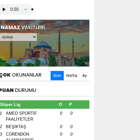
NAMAZ
VAKİTLERİ
ÇOK
OKUNANLAR
Gün
Hafta
Ay
PUAN
DURUMU
Süper Lig
O
P
1
AMED SPORTİF
0
0
FAALİYETLER
2
BEŞİKTAŞ
0
0
3
CORENDON
0
0