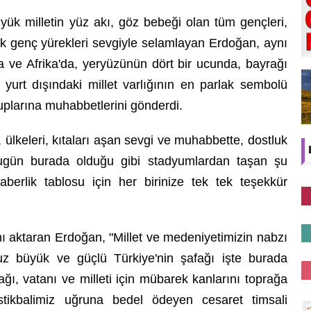
büyük milletin yüz akı, göz bebeği olan tüm gençleri,
ak genç yürekleri sevgiyle selamlayan Erdoğan, aynı
a ve Afrika'da, yeryüzünün dört bir ucunda, bayrağı
a yurt dışındaki millet varlığının en parlak sembolü
plarına muhabbetlerini gönderdi.
ülkeleri, kıtaları aşan sevgi ve muhabbette, dostluk
bugün burada olduğu gibi stadyumlardan taşan şu
aberlik tablosu için her birinize tek tek teşekkür
ını aktaran Erdoğan, "Millet ve medeniyetimizin nabzı
uz büyük ve güçlü Türkiye'nin şafağı işte burada
ağı, vatanı ve milleti için mübarek kanlarını toprağa
e istikbalimiz uğruna bedel ödeyen cesaret timsali