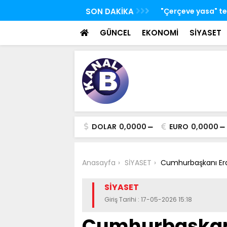
 TBMM Adalet Komisyonu'nda kabul edildi
SON DAKİKA
Bakan Kacır: Bugün
bilim insanları ge
GÜNCEL
EKONOMİ
SİYASET
DOLAR
0,0000
EURO
0,0000
Anasayfa
SİYASET
Cumhurbaşkanı Erd
SİYASET
Giriş Tarihi : 17-05-2026 15:18
Cumhurbaşkanı