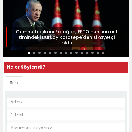
Cumhurbaşkanı Erdoğan, FETÖ'nün suikast
timindeki Burkay Karatepe'den şikayetçi
oldu
Neler Söylendi?
Site