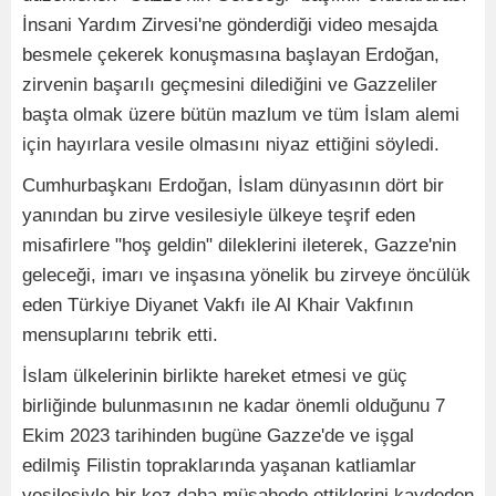
İnsani Yardım Zirvesi'ne gönderdiği video mesajda
besmele çekerek konuşmasına başlayan Erdoğan,
zirvenin başarılı geçmesini dilediğini ve Gazzeliler
başta olmak üzere bütün mazlum ve tüm İslam alemi
için hayırlara vesile olmasını niyaz ettiğini söyledi.
Cumhurbaşkanı Erdoğan, İslam dünyasının dört bir
yanından bu zirve vesilesiyle ülkeye teşrif eden
misafirlere "hoş geldin" dileklerini ileterek, Gazze'nin
geleceği, imarı ve inşasına yönelik bu zirveye öncülük
eden Türkiye Diyanet Vakfı ile Al Khair Vakfının
mensuplarını tebrik etti.
İslam ülkelerinin birlikte hareket etmesi ve güç
birliğinde bulunmasının ne kadar önemli olduğunu 7
Ekim 2023 tarihinden bugüne Gazze'de ve işgal
edilmiş Filistin topraklarında yaşanan katliamlar
vesilesiyle bir kez daha müşahede ettiklerini kaydeden