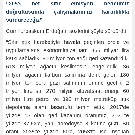
“2053 net sıfır emisyon hedefimiz
doğrultusunda çalışmalarımızı kararlılıkla
sürdüreceğiz”
Cumhurbaşkanı Erdoğan, sözlerini şöyle sürdürdü:
“Sıfır atık hareketiyle hayata geçirilen proje ve
uygulamalarla ekonomimize tam 365 milyar lira
katkı sağladık. 90 milyon ton atığı geri kazandırdık.
613 milyon ağacın kesilmesini engelledik. 36
milyon ağacın karbon salımına denk gelen 180
milyon ton sera gazı salımının önüne geçtik. 2
trilyon litre su, 270 milyar kilovatsaat enerji, 60
milyar litre petrol ve 390 milyon metreküp atık
depolama alanı tasarrufu temin ettik. 2017'de
yüzde 13 olan geri kazanım oranımız, 2025'te
yüzde 37,53'e, yani neredeyse 3 katına çıktı. Bu
oranı 2035'te yüzde 60'a, 2053'te ise inşallah