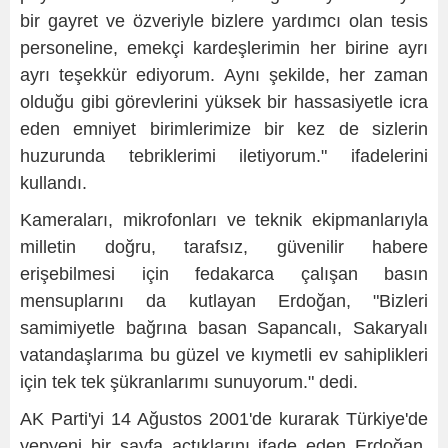
bir gayret ve özveriyle bizlere yardımcı olan tesis
personeline, emekçi kardeşlerimin her birine ayrı
ayrı teşekkür ediyorum. Aynı şekilde, her zaman
olduğu gibi görevlerini yüksek bir hassasiyetle icra
eden emniyet birimlerimize bir kez de sizlerin
huzurunda tebriklerimi iletiyorum." ifadelerini
kullandı.
Kameraları, mikrofonları ve teknik ekipmanlarıyla
milletin doğru, tarafsız, güvenilir habere
erişebilmesi için fedakarca çalışan basın
mensuplarını da kutlayan Erdoğan, "Bizleri
samimiyetle bağrına basan Sapancalı, Sakaryalı
vatandaşlarıma bu güzel ve kıymetli ev sahiplikleri
için tek tek şükranlarımı sunuyorum." dedi.
AK Parti'yi 14 Ağustos 2001'de kurarak Türkiye'de
yepyeni bir sayfa açtıklarını ifade eden Erdoğan,