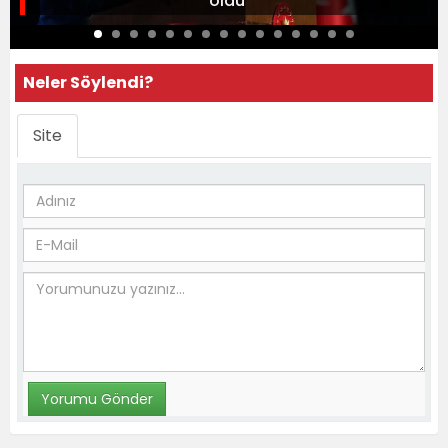
oldu
Neler Söylendi?
Site