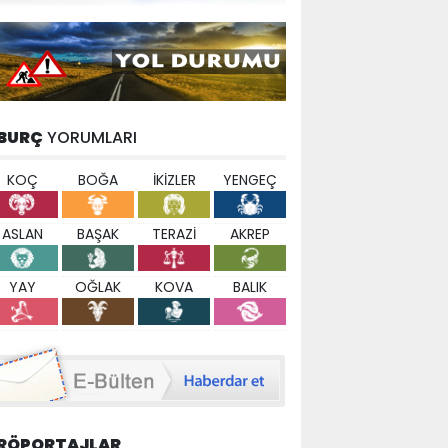
BURÇ
YORUMLARI
KOÇ
BOĞA
İKİZLER
YENGEÇ
ASLAN
BAŞAK
TERAZİ
AKREP
YAY
OĞLAK
KOVA
BALIK
RÖPORTAJLAR