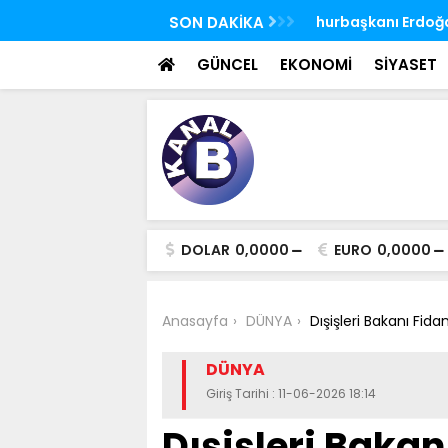
 FETÖ'nün suikast timindeki Burkay
SON DAKİKA
TBMM Genel Kurulu
oldu
seçim yapıldı
GÜNCEL
EKONOMİ
SİYASET
DOLAR
0,0000
EURO
0,0000
Anasayfa
DÜNYA
Dışişleri Bakanı Fid
DÜNYA
Giriş Tarihi : 11-06-2026 18:14
Dışişleri Bakan