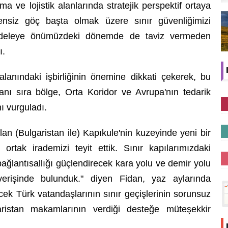
ma ve lojistik alanlarında stratejik perspektif ortaya
zensiz göç başta olmak üzere sınır güvenliğimizi
mücadeleye önümüzdeki dönemde de taviz vermeden
ı.
alanındaki işbirliğinin önemine dikkati çekerek, bu
yanı sıra bölge, Orta Koridor ve Avrupa'nın tedarik
nı vurguladı.
lan (Bulgaristan ile) Kapıkule'nin kuzeyinde yeni bir
ortak irademizi teyit ettik. Sınır kapılarımızdaki
bağlantısallığı güçlendirecek kara yolu ve demir yolu
verişinde bulunduk." diyen Fidan, yaz aylarında
ek Türk vatandaşlarının sınır geçişlerinin sorunsuz
aristan makamlarının verdiği desteğe müteşekkir