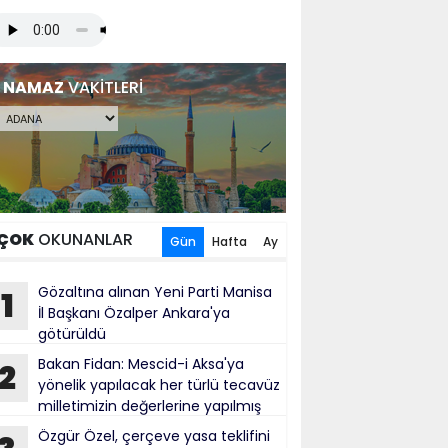
NAMAZ
VAKİTLERİ
ÇOK
OKUNANLAR
Gün
Hafta
Ay
Gözaltına alınan Yeni Parti Manisa
1
İl Başkanı Özalper Ankara'ya
götürüldü
Bakan Fidan: Mescid-i Aksa'ya
2
yönelik yapılacak her türlü tecavüz
milletimizin değerlerine yapılmış
bul ediliyor
Özgür Özel, çerçeve yasa teklifini