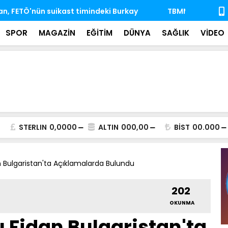
'nda ihtisas komisyonlarındaki boş üyeliklere
MSB: TSK, ka
almaya dev
SPOR
MAGAZİN
EĞİTİM
DÜNYA
SAĞLIK
VİDEO
STERLIN
0,0000
ALTIN
000,00
BİST
00.000
an Bulgaristan'ta Açıklamalarda Bulundu
202
OKUNMA
ı Fidan Bulgaristan'ta