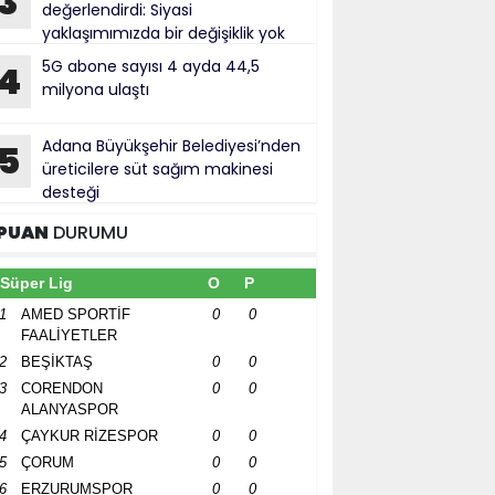
3
değerlendirdi: Siyasi
yaklaşımımızda bir değişiklik yok
cak usul ve üslup açısından yanlış
5G abone sayısı 4 ayda 44,5
4
milyona ulaştı
Adana Büyükşehir Belediyesi’nden
5
üreticilere süt sağım makinesi
desteği
PUAN
DURUMU
Süper Lig
O
P
1
AMED SPORTİF
0
0
FAALİYETLER
2
BEŞİKTAŞ
0
0
3
CORENDON
0
0
ALANYASPOR
4
ÇAYKUR RİZESPOR
0
0
5
ÇORUM
0
0
6
ERZURUMSPOR
0
0