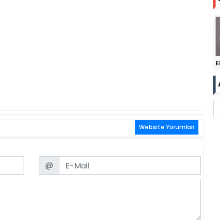
E
Website Yorumları
Email
@