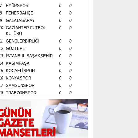
7
EYÜPSPOR
0
0
8
FENERBAHÇE
0
0
9
GALATASARAY
0
0
10
GAZİANTEP FUTBOL
0
0
KULÜBÜ
11
GENÇLERBİRLİĞİ
0
0
12
GÖZTEPE
0
0
13
İSTANBUL BAŞAKŞEHİR
0
0
14
KASIMPAŞA
0
0
15
KOCAELİSPOR
0
0
16
KONYASPOR
0
0
17
SAMSUNSPOR
0
0
18
TRABZONSPOR
0
0