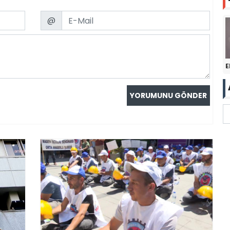
Email
@
E