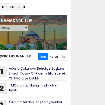
NAMAZ
VAKİTLERİ
ÇOK
OKUNANLAR
Gün
Hafta
Ay
Adana Çukurova Belediye Başkanı
1
Emrah Kozay CHP’den istifa ederek
YENİ Parti'ye katıldı
TMO'nun açıkladığı fındık alım
2
fiyatı
Özgür Özel'den, er şehit yakınları