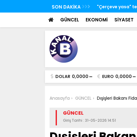
 TBMM Adalet Komisyonu'nda kabul edildi
SON DAKİKA
Bakan Kacır: Bugün
bilim insanları ge
GÜNCEL
EKONOMİ
SİYASET
DOLAR
0,0000
EURO
0,0000
Anasayfa
GÜNCEL
Dışişleri Bakanı Fi
GÜNCEL
Giriş Tarihi : 31-05-2026 14:51
Dışişleri Baka