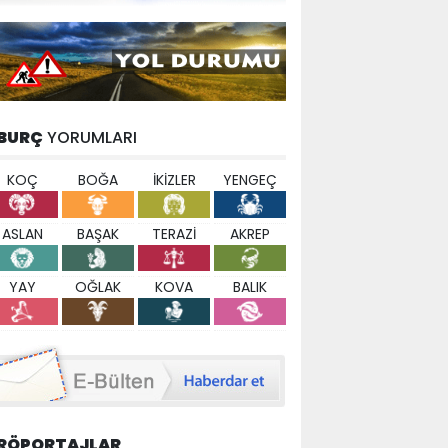
BURÇ
YORUMLARI
KOÇ
BOĞA
İKİZLER
YENGEÇ
ASLAN
BAŞAK
TERAZİ
AKREP
YAY
OĞLAK
KOVA
BALIK
RÖPORTAJLAR