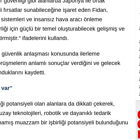
ır güvenliği gibi alanlarda Japonya ile ortak
li fırsatlar sunabileceğine işaret eden Fidan,
a sistemleri ve insansız hava aracı önleme
rliği için güçlü bir temel oluşturabilecek gelişmiş ve
miştir." ifadelerini kullandı.
l güvenlik anlaşması konusunda ilerleme
örüşmelerin anlamlı sonuçlar verdiğini ve gelecek
uklarını kaydetti.
 var"
iği potansiyeli olan alanlara da dikkati çekerek,
uzay teknolojileri, robotik ve dayanıklı tedarik
lmamış muazzam bir işbirliği potansiyeli bulunduğunu