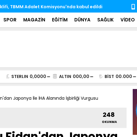
e dek 10 Antarktika, 6 Arktik bilim seferini Türk
Hayata veda
rçekleştirdi
iz bıraktı
SPOR
MAGAZİN
EĞİTİM
DÜNYA
SAĞLIK
VİDEO
STERLIN
0,0000
ALTIN
000,00
BİST
00.000
dan'dan Japonya İle İHA Alanında İşbirliği Vurgusu
248
OKUNMA
nı Fidan'dan Japonya