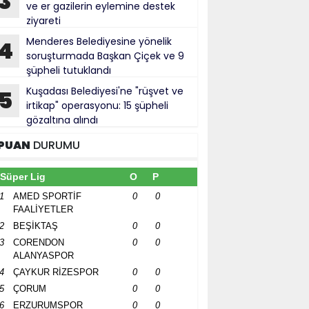
3
ve er gazilerin eylemine destek
ziyareti
Menderes Belediyesine yönelik
4
soruşturmada Başkan Çiçek ve 9
şüpheli tutuklandı
Kuşadası Belediyesi'ne "rüşvet ve
5
irtikap" operasyonu: 15 şüpheli
gözaltına alındı
PUAN
DURUMU
Süper Lig
O
P
1
AMED SPORTİF
0
0
FAALİYETLER
2
BEŞİKTAŞ
0
0
3
CORENDON
0
0
ALANYASPOR
4
ÇAYKUR RİZESPOR
0
0
5
ÇORUM
0
0
6
ERZURUMSPOR
0
0