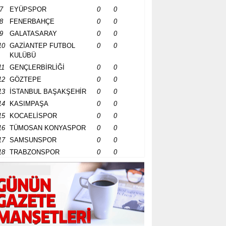
7
EYÜPSPOR
0
0
8
FENERBAHÇE
0
0
9
GALATASARAY
0
0
10
GAZİANTEP FUTBOL
0
0
KULÜBÜ
11
GENÇLERBİRLİĞİ
0
0
12
GÖZTEPE
0
0
13
İSTANBUL BAŞAKŞEHİR
0
0
14
KASIMPAŞA
0
0
15
KOCAELİSPOR
0
0
16
TÜMOSAN KONYASPOR
0
0
17
SAMSUNSPOR
0
0
18
TRABZONSPOR
0
0